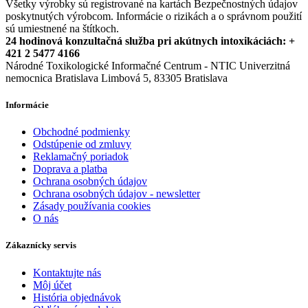
Všetky výrobky sú registrované na kartách Bezpečnostných údajov
poskytnutých výrobcom. Informácie o rizikách a o správnom použití
sú umiestnené na štítkoch.
24 hodinová konzultačná služba pri akútnych intoxikáciách: +
421 2 5477 4166
Národné Toxikologické Informačné Centrum - NTIC Univerzitná
nemocnica Bratislava Limbová 5, 83305 Bratislava
Informácie
Obchodné podmienky
Odstúpenie od zmluvy
Reklamačný poriadok
Doprava a platba
Ochrana osobných údajov
Ochrana osobných údajov - newsletter
Zásady používania cookies
O nás
Zákaznícky servis
Kontaktujte nás
Môj účet
História objednávok