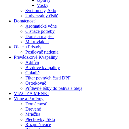
Opravy
Vosky
Svetlomety, Sklo
Univerzálny čistič
Domácnosť
Aromatické vône
Čistiace potreby
Domáci majster
Mikrovlákna
Oleje a Prísady
Posilovač riadenia
Prevádzkové Kvapaliny
Aditíva
Brzdové kvapaliny
Chladič
Filter pevných častí DPF
Ostrekovač
Prídavné látky do paliva a oleja
VIAC ZA MENEJ
Vône a Parfémy
Domácnosť
Drevené
Mriežka
Plechovky, Sklo
Rozprašovače