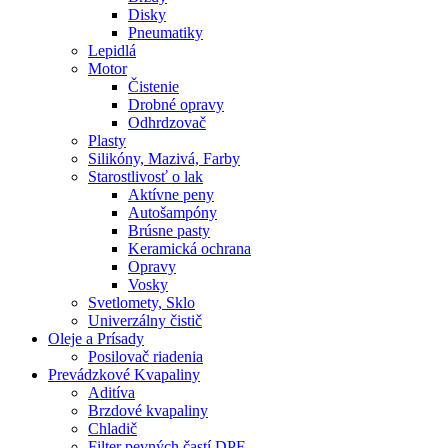
Disky
Pneumatiky
Lepidlá
Motor
Čistenie
Drobné opravy
Odhrdzovač
Plasty
Silikóny, Mazivá, Farby
Starostlivosť o lak
Aktívne peny
Autošampóny
Brúsne pasty
Keramická ochrana
Opravy
Vosky
Svetlomety, Sklo
Univerzálny čistič
Oleje a Prísady
Posilovač riadenia
Prevádzkové Kvapaliny
Aditíva
Brzdové kvapaliny
Chladič
Filter pevných častí DPF