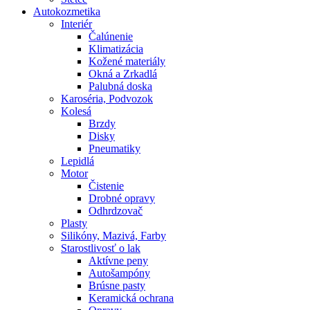
Autokozmetika
Interiér
Čalúnenie
Klimatizácia
Kožené materiály
Okná a Zrkadlá
Palubná doska
Karoséria, Podvozok
Kolesá
Brzdy
Disky
Pneumatiky
Lepidlá
Motor
Čistenie
Drobné opravy
Odhrdzovač
Plasty
Silikóny, Mazivá, Farby
Starostlivosť o lak
Aktívne peny
Autošampóny
Brúsne pasty
Keramická ochrana