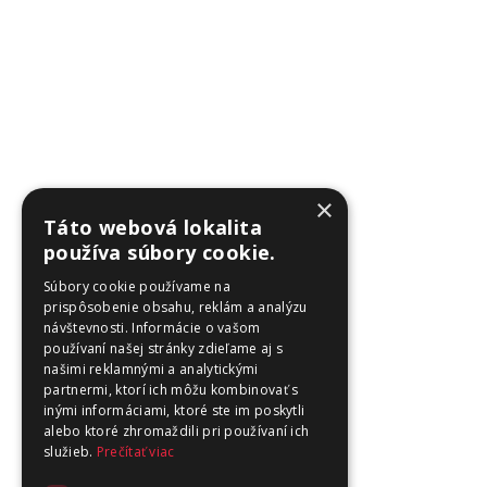
×
Táto webová lokalita
používa súbory cookie.
Súbory cookie používame na
prispôsobenie obsahu, reklám a analýzu
návštevnosti. Informácie o vašom
používaní našej stránky zdieľame aj s
našimi reklamnými a analytickými
partnermi, ktorí ich môžu kombinovať s
inými informáciami, ktoré ste im poskytli
alebo ktoré zhromaždili pri používaní ich
služieb.
Prečítať viac