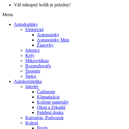
Váš nákupný košík je prázdny!
Menu
Autodoplnky
Elektrické
Autopoistky
Autopoistky Mini
Žiarovky
Jelenice
Kefy
Mikrovlákna
Rozprašovače
Špongie
Štetce
Autokozmetika
Interiér
Čalúnenie
Klimatizácia
Kožené materiály
Okná a Zrkadlá
Palubná doska
Karoséria, Podvozok
Kolesá
Brzdy