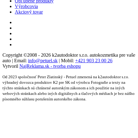
Obľúbené produkty
Výrobcovia
Akciový tovar
Copyright ©2008 - 2026 k2autodoktor s.r.o. autokozmetika pre vaše
auto | Email:
info@petuel.sk
| Mobil:
+421 903 23 00 26
Vytvoril
NajReklama.sk - tvorba eshopu
Od 2023 spoločnosť Peter Zlatinský - Petuel zmenená na k2autodoktor s.r.o.
výhradný dovozca produktov K2 pre SK od výrobcu Fotografie a texty na
týchto stránkach sú chránené autorským zákonom a ich použitie na iných
webových stránkach alebo iných digitálnych a tlačových médiach je bez nášho
písomného súhlasu porušením autorského zákona.