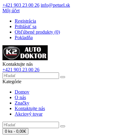
+421 903 23 00 26
info@petuel.sk
Môj účet
Registrácia
Prihlásiť sa
Obľúbené produkty (0)
Pokladňa
Kontaktujte nás
+421 903 23 00 26
Kategórie
Domov
O nás
Značky
Kontaktujte nás
Akciový tovar
0 ks - 0,00€