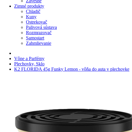
Závesné
Zimné produkty
Chladič
Kuny
Ostrekovač
Palivová sústava
Rozmrazovač
Samostart
Zahmlievanie
Vône a Parfémy
Plechovky, Sklo
K2 FLORIDA 45g Funky Lemon - vôňa do auta v plechovke