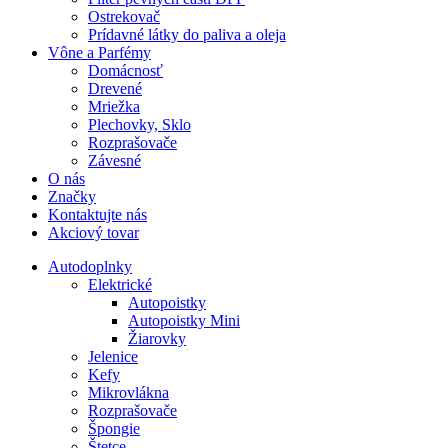
Ostrekovač
Prídavné látky do paliva a oleja
Vône a Parfémy
Domácnosť
Drevené
Mriežka
Plechovky, Sklo
Rozprašovače
Závesné
O nás
Značky
Kontaktujte nás
Akciový tovar
Autodoplnky
Elektrické
Autopoistky
Autopoistky Mini
Žiarovky
Jelenice
Kefy
Mikrovlákna
Rozprašovače
Špongie
Štetce