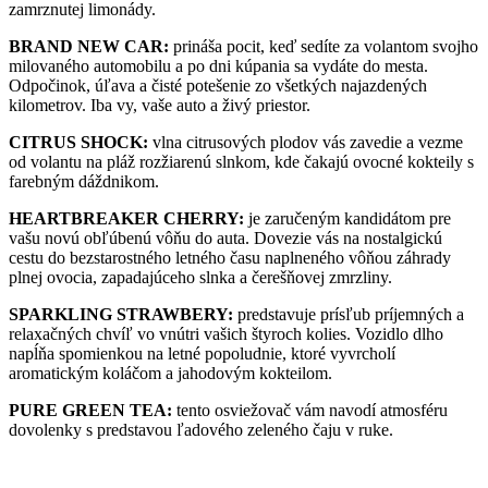
zamrznutej limonády.
BRAND NEW CAR:
prináša pocit, keď sedíte za volantom svojho
milovaného automobilu a po dni kúpania sa vydáte do mesta.
Odpočinok, úľava a čisté potešenie zo všetkých najazdených
kilometrov. Iba vy, vaše auto a živý priestor.
CITRUS SHOCK:
vlna citrusových plodov vás zavedie a vezme
od volantu na pláž rozžiarenú slnkom, kde čakajú ovocné kokteily s
farebným dáždnikom.
HEARTBREAKER CHERRY:
je zaručeným kandidátom pre
vašu novú obľúbenú vôňu do auta. Dovezie vás na nostalgickú
cestu do bezstarostného letného času naplneného vôňou záhrady
plnej ovocia, zapadajúceho slnka a čerešňovej zmrzliny.
SPARKLING STRAWBERY:
predstavuje prísľub príjemných a
relaxačných chvíľ vo vnútri vašich štyroch kolies. Vozidlo dlho
napĺňa spomienkou na letné popoludnie, ktoré vyvrcholí
aromatickým koláčom a jahodovým kokteilom.
PURE GREEN TEA:
tento osviežovač vám navodí atmosféru
dovolenky s predstavou ľadového zeleného čaju v ruke.