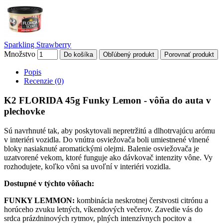
Sparkling Strawberry
Množstvo
Do košíka
Obľúbený produkt
Porovnať produkt
Popis
Recenzie (0)
K2 FLORIDA 45g Funky Lemon - vôňa do auta v
plechovke
Sú navrhnuté tak, aby poskytovali nepretržitú a dlhotrvajúcu arómu
v interiéri vozidla. Do vnútra osviežovača boli umiestnené vlnené
bloky nasiaknuté aromatickými olejmi. Balenie osviežovača je
uzatvorené vekom, ktoré funguje ako dávkovač intenzity vône. Vy
rozhodujete, koľko vôni sa uvoľní v interiéri vozidla.
Dostupné v týchto vôňach:
FUNKY LEMMON:
kombinácia neskrotnej čerstvosti citrónu a
horúceho zvuku letných, víkendových večerov. Zavedie vás do
srdca prázdninových rytmov, plných intenzívnych pocitov a