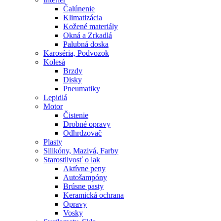
Čalúnenie
Klimatizácia
Kožené materiály
Okná a Zrkadlá
Palubná doska
Karoséria, Podvozok
Kolesá
Brzdy
Disky
Pneumatiky
Lepidlá
Motor
Čistenie
Drobné opravy
Odhrdzovač
Plasty
Silikóny, Mazivá, Farby
Starostlivosť o lak
Aktívne peny
Autošampóny
Brúsne pasty
Keramická ochrana
Opravy
Vosky