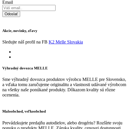
Email
Odoslať
Akcie, novinky, zľavy
Sledujte náš profil na FB
K2 Melle Slovakia
Výhradný dovozca MELLE
Sme výhradný dovozca produktov výrobcu MELLE pre Slovensko,
a vďaka tomu zaručujeme originalitu a vlastnosti udávané výrobcom
na všetky naše ponúkané produkty. Dôkazom kvality sú rôzne
ocenenia.
Maloobchod, veľkoobchod
Prevádzkujete predajňu autodielov, alebo drogériu? Rozšírte svoju
ponuku o produkty MELLE. Záruka kvality, cenovej dostupnosti.