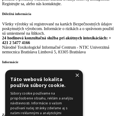
Registrujte sa, alebo nás kontaktujte.
Dôležitá informácia
Všetky výrobky sú registrované na kartách Bezpečnostných údajov
poskytnutých výrobcom. Informácie o rizikách a o správnom použití
sú umiestnené na štítkoch.
24 hodinová konzultačná služba pri akútnych intoxikáciách: +
421 2 5477 4166
Národné Toxikologické Informačné Centrum - NTIC Univerzitná
nemocnica Bratislava Limbová 5, 83305 Bratislava
Informácie
Obchodné podmienky
×
Odstúpenie od zmluvy
Táto webová lokalita
Reklamačný poriadok
používa súbory cookie.
Doprava a platba
Ochrana osobných údajov
Súbory cookie používame na
Ochrana osobných údajov - newsletter
prispôsobenie obsahu, reklám a analýzu
Zásady používania cookies
návštevnosti. Informácie o vašom
O nás
používaní našej stránky zdieľame aj s
našimi reklamnými a analytickými
Zákaznícky servis