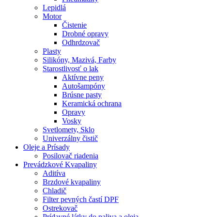
Lepidlá
Motor
Čistenie
Drobné opravy
Odhrdzovač
Plasty
Silikóny, Mazivá, Farby
Starostlivosť o lak
Aktívne peny
Autošampóny
Brúsne pasty
Keramická ochrana
Opravy
Vosky
Svetlomety, Sklo
Univerzálny čistič
Oleje a Prísady
Posilovač riadenia
Prevádzkové Kvapaliny
Aditíva
Brzdové kvapaliny
Chladič
Filter pevných častí DPF
Ostrekovač
Prídavné látky do paliva a oleja