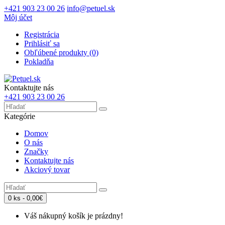
+421 903 23 00 26
info@petuel.sk
Môj účet
Registrácia
Prihlásiť sa
Obľúbené produkty (0)
Pokladňa
Kontaktujte nás
+421 903 23 00 26
Kategórie
Domov
O nás
Značky
Kontaktujte nás
Akciový tovar
0 ks - 0,00€
Váš nákupný košík je prázdny!