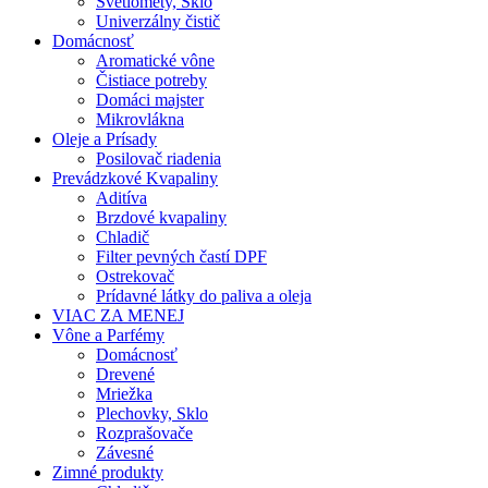
Svetlomety, Sklo
Univerzálny čistič
Domácnosť
Aromatické vône
Čistiace potreby
Domáci majster
Mikrovlákna
Oleje a Prísady
Posilovač riadenia
Prevádzkové Kvapaliny
Aditíva
Brzdové kvapaliny
Chladič
Filter pevných častí DPF
Ostrekovač
Prídavné látky do paliva a oleja
VIAC ZA MENEJ
Vône a Parfémy
Domácnosť
Drevené
Mriežka
Plechovky, Sklo
Rozprašovače
Závesné
Zimné produkty