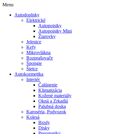
Menu
Autodoplnky
Elektrické
Autopoistky
Autopoistky Mini
Žiarovky
Jelenice
Kefy
Mikrovlákna
Rozprašovače
Špongie
Štetce
Autokozmetika
Interiér
Čalúnenie
Klimatizácia
Kožené materiály
Okná a Zrkadlá
Palubná doska
Karoséria, Podvozok
Kolesá
Brzdy
Disky
Pneumatiky