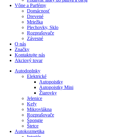
Vône a Parfémy
Domácnosť
Drevené
Mriežka
Plechovky, Sklo
Rozprašovače
Závesné
O nás
Značky
Kontaktujte nás
Akciový tovar
Autodoplnky
Elektrické
Autopoistky
Autopoistky Mini
Žiarovky
Jelenice
Kefy
Mikrovlákna
Rozprašovače
Špongie
Štetce
Autokozmetika
Interiér