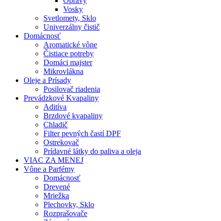
Opravy
Vosky
Svetlomety, Sklo
Univerzálny čistič
Domácnosť
Aromatické vône
Čistiace potreby
Domáci majster
Mikrovlákna
Oleje a Prísady
Posilovač riadenia
Prevádzkové Kvapaliny
Aditíva
Brzdové kvapaliny
Chladič
Filter pevných častí DPF
Ostrekovač
Prídavné látky do paliva a oleja
VIAC ZA MENEJ
Vône a Parfémy
Domácnosť
Drevené
Mriežka
Plechovky, Sklo
Rozprašovače