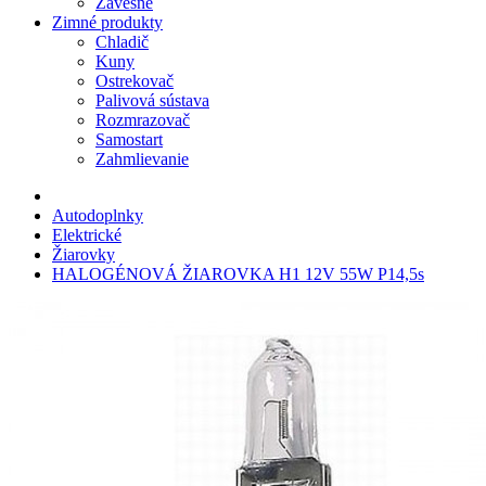
Závesné
Zimné produkty
Chladič
Kuny
Ostrekovač
Palivová sústava
Rozmrazovač
Samostart
Zahmlievanie
Autodoplnky
Elektrické
Žiarovky
HALOGÉNOVÁ ŽIAROVKA H1 12V 55W P14,5s