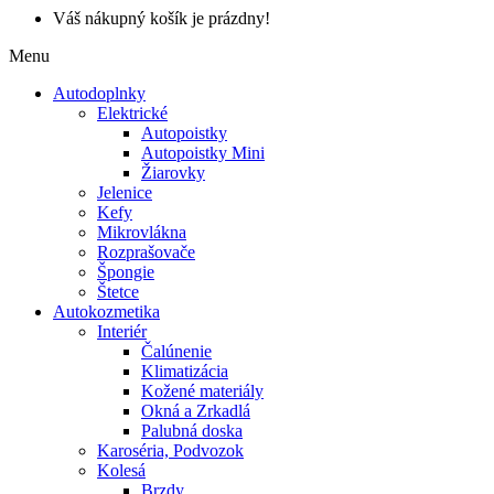
Váš nákupný košík je prázdny!
Menu
Autodoplnky
Elektrické
Autopoistky
Autopoistky Mini
Žiarovky
Jelenice
Kefy
Mikrovlákna
Rozprašovače
Špongie
Štetce
Autokozmetika
Interiér
Čalúnenie
Klimatizácia
Kožené materiály
Okná a Zrkadlá
Palubná doska
Karoséria, Podvozok
Kolesá
Brzdy