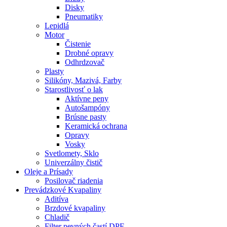
Disky
Pneumatiky
Lepidlá
Motor
Čistenie
Drobné opravy
Odhrdzovač
Plasty
Silikóny, Mazivá, Farby
Starostlivosť o lak
Aktívne peny
Autošampóny
Brúsne pasty
Keramická ochrana
Opravy
Vosky
Svetlomety, Sklo
Univerzálny čistič
Oleje a Prísady
Posilovač riadenia
Prevádzkové Kvapaliny
Aditíva
Brzdové kvapaliny
Chladič
Filter pevných častí DPF