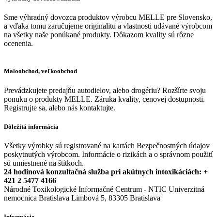
Sme výhradný dovozca produktov výrobcu MELLE pre Slovensko,
a vďaka tomu zaručujeme originalitu a vlastnosti udávané výrobcom
na všetky naše ponúkané produkty. Dôkazom kvality sú rôzne
ocenenia.
Maloobchod, veľkoobchod
Prevádzkujete predajňu autodielov, alebo drogériu? Rozšírte svoju
ponuku o produkty MELLE. Záruka kvality, cenovej dostupnosti.
Registrujte sa, alebo nás kontaktujte.
Dôležitá informácia
Všetky výrobky sú registrované na kartách Bezpečnostných údajov
poskytnutých výrobcom. Informácie o rizikách a o správnom použití
sú umiestnené na štítkoch.
24 hodinová konzultačná služba pri akútnych intoxikáciách: +
421 2 5477 4166
Národné Toxikologické Informačné Centrum - NTIC Univerzitná
nemocnica Bratislava Limbová 5, 83305 Bratislava
Informácie