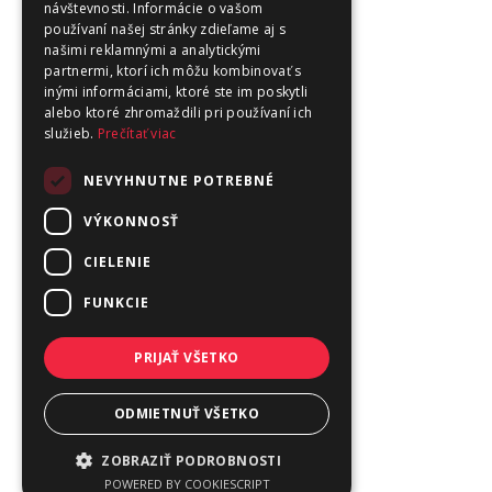
návštevnosti. Informácie o vašom
používaní našej stránky zdieľame aj s
našimi reklamnými a analytickými
partnermi, ktorí ich môžu kombinovať s
inými informáciami, ktoré ste im poskytli
alebo ktoré zhromaždili pri používaní ich
služieb.
Prečítať viac
NEVYHNUTNE POTREBNÉ
VÝKONNOSŤ
CIELENIE
FUNKCIE
PRIJAŤ VŠETKO
ODMIETNUŤ VŠETKO
ZOBRAZIŤ PODROBNOSTI
POWERED BY COOKIESCRIPT