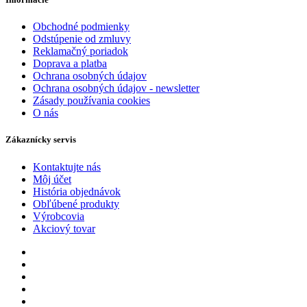
Obchodné podmienky
Odstúpenie od zmluvy
Reklamačný poriadok
Doprava a platba
Ochrana osobných údajov
Ochrana osobných údajov - newsletter
Zásady používania cookies
O nás
Zákaznícky servis
Kontaktujte nás
Môj účet
História objednávok
Obľúbené produkty
Výrobcovia
Akciový tovar