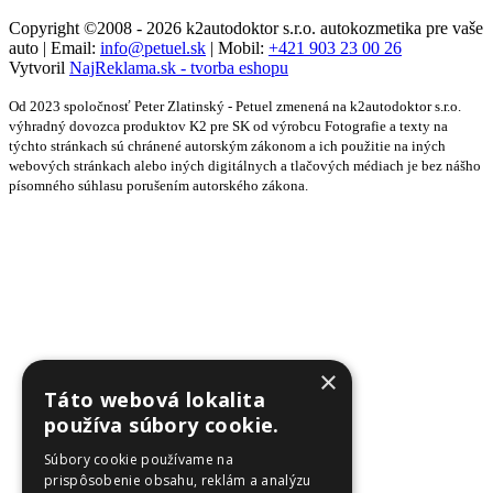
Copyright ©2008 - 2026 k2autodoktor s.r.o. autokozmetika pre vaše
auto | Email:
info@petuel.sk
| Mobil:
+421 903 23 00 26
Vytvoril
NajReklama.sk - tvorba eshopu
Od 2023 spoločnosť Peter Zlatinský - Petuel zmenená na k2autodoktor s.r.o.
výhradný dovozca produktov K2 pre SK od výrobcu Fotografie a texty na
týchto stránkach sú chránené autorským zákonom a ich použitie na iných
webových stránkach alebo iných digitálnych a tlačových médiach je bez nášho
písomného súhlasu porušením autorského zákona.
×
Táto webová lokalita
používa súbory cookie.
Súbory cookie používame na
prispôsobenie obsahu, reklám a analýzu