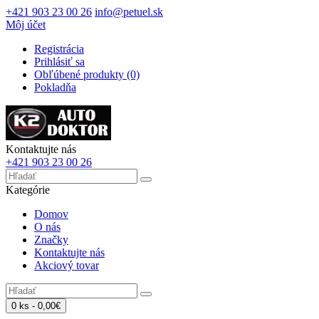
+421 903 23 00 26
info@petuel.sk
Môj účet
Registrácia
Prihlásiť sa
Obľúbené produkty (0)
Pokladňa
Kontaktujte nás
+421 903 23 00 26
Kategórie
Domov
O nás
Značky
Kontaktujte nás
Akciový tovar
0 ks - 0,00€