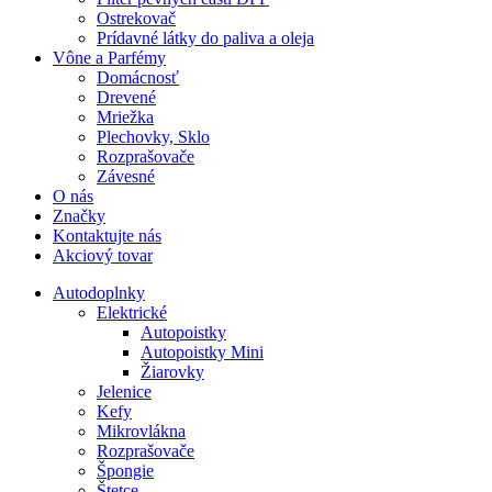
Ostrekovač
Prídavné látky do paliva a oleja
Vône a Parfémy
Domácnosť
Drevené
Mriežka
Plechovky, Sklo
Rozprašovače
Závesné
O nás
Značky
Kontaktujte nás
Akciový tovar
Autodoplnky
Elektrické
Autopoistky
Autopoistky Mini
Žiarovky
Jelenice
Kefy
Mikrovlákna
Rozprašovače
Špongie
Štetce