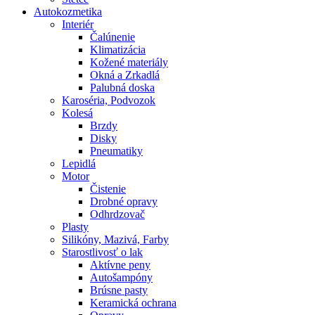
Autokozmetika
Interiér
Čalúnenie
Klimatizácia
Kožené materiály
Okná a Zrkadlá
Palubná doska
Karoséria, Podvozok
Kolesá
Brzdy
Disky
Pneumatiky
Lepidlá
Motor
Čistenie
Drobné opravy
Odhrdzovač
Plasty
Silikóny, Mazivá, Farby
Starostlivosť o lak
Aktívne peny
Autošampóny
Brúsne pasty
Keramická ochrana