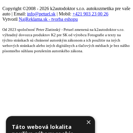
Copyright ©2008 - 2026 k2autodoktor s.r.o. autokozmetika pre vaše
auto | Email:
info@petuel.sk
| Mobil:
+421 903 23 00 26
Vytvoril
NajReklama.sk - tvorba eshopu
Od 2023 spoločnosť Peter Zlatinský - Petuel zmenená na k2autodoktor s.r.o.
výhradný dovozca produktov K2 pre SK od výrobcu Fotografie a texty na
týchto stránkach sú chránené autorským zákonom a ich použitie na iných
webových stránkach alebo iných digitálnych a tlačových médiach je bez nášho
písomného súhlasu porušením autorského zákona.
×
Táto webová lokalita