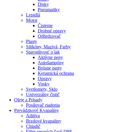
Disky
Pneumatiky
Lepidlá
Motor
Čistenie
Drobné opravy
Odhrdzovač
Plasty
Silikóny, Mazivá, Farby
Starostlivosť o lak
Aktívne peny
Autošampóny
Brúsne pasty
Keramická ochrana
Opravy
Vosky
Svetlomety, Sklo
Univerzálny čistič
Oleje a Prísady
Posilovač riadenia
Prevádzkové Kvapaliny
Aditíva
Brzdové kvapaliny
Chladič
Filter pevných častí DPF