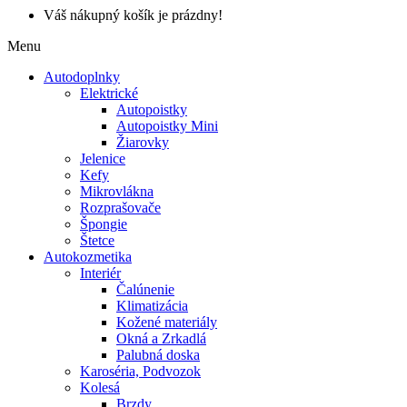
Váš nákupný košík je prázdny!
Menu
Autodoplnky
Elektrické
Autopoistky
Autopoistky Mini
Žiarovky
Jelenice
Kefy
Mikrovlákna
Rozprašovače
Špongie
Štetce
Autokozmetika
Interiér
Čalúnenie
Klimatizácia
Kožené materiály
Okná a Zrkadlá
Palubná doska
Karoséria, Podvozok
Kolesá
Brzdy