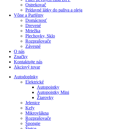
Ostrekovač
Prídavné látky do paliva a oleja
Vône a Parfémy
Domácnosť
Drevené
Mriežka
Plechovky, Sklo
Rozprašovače
Závesné
O nás
Značky
Kontaktujte nás
Akciový tovar
Autodoplnky
Elektrické
Autopoistky
Autopoistky Mini
Žiarovky
Jelenice
Kefy
Mikrovlákna
Rozprašovače
Špongie
Štetce