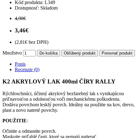
Kód produktu:
L349
Dostupnosť:
Skladom
4,90€
3,46€
(2,81€ bez DPH)
Množstvo
Do košíka
Obľúbený produkt
Porovnať produkt
Popis
Recenzie (0)
K2 AKRYLOVÝ LAK 400ml ČÍRY RALLY
Rýchloschnúci, účinný akrylový bezfarebný lak s vynikajúcou
priľnavosťou a odolnosťou voči mechanickému poškodeniu.
Dodáva povrchom lesklý povrch. Ideálny na použitie na kov, drevo,
plast a novo natreté povrchy.
POUŽITIE
:
Očistite a odmastite povrch.
Maskujte priľahlé časti, ktoré sa nemajú natierať.