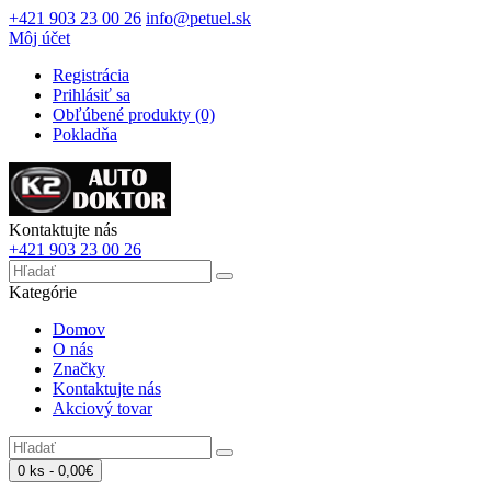
+421 903 23 00 26
info@petuel.sk
Môj účet
Registrácia
Prihlásiť sa
Obľúbené produkty (0)
Pokladňa
Kontaktujte nás
+421 903 23 00 26
Kategórie
Domov
O nás
Značky
Kontaktujte nás
Akciový tovar
0 ks - 0,00€