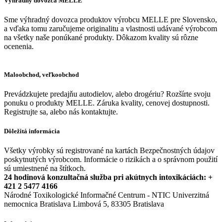
Výhradný dovozca MELLE
Sme výhradný dovozca produktov výrobcu MELLE pre Slovensko,
a vďaka tomu zaručujeme originalitu a vlastnosti udávané výrobcom
na všetky naše ponúkané produkty. Dôkazom kvality sú rôzne
ocenenia.
Maloobchod, veľkoobchod
Prevádzkujete predajňu autodielov, alebo drogériu? Rozšírte svoju
ponuku o produkty MELLE. Záruka kvality, cenovej dostupnosti.
Registrujte sa, alebo nás kontaktujte.
Dôležitá informácia
Všetky výrobky sú registrované na kartách Bezpečnostných údajov
poskytnutých výrobcom. Informácie o rizikách a o správnom použití
sú umiestnené na štítkoch.
24 hodinová konzultačná služba pri akútnych intoxikáciách: +
421 2 5477 4166
Národné Toxikologické Informačné Centrum - NTIC Univerzitná
nemocnica Bratislava Limbová 5, 83305 Bratislava