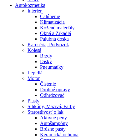
Autokozmetika
Interiér
Čalúnenie
Klimatizácia
Kožené materiály
Okná a Zrkadlá
Palubná doska
Karoséria, Podvozok
Kolesá
Brzdy
Disky
Pneumatiky
Lepidlá
Motor
Čistenie
Drobné opravy
Odhrdzovač
Plasty
Silikóny, Mazivá, Farby
Starostlivosť o lak
Aktívne peny
Autošampóny
Brúsne pasty
Keramická ochrana