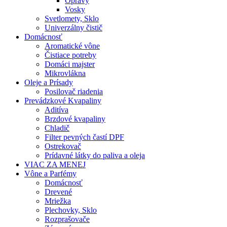
Opravy
Vosky
Svetlomety, Sklo
Univerzálny čistič
Domácnosť
Aromatické vône
Čistiace potreby
Domáci majster
Mikrovlákna
Oleje a Prísady
Posilovač riadenia
Prevádzkové Kvapaliny
Aditíva
Brzdové kvapaliny
Chladič
Filter pevných častí DPF
Ostrekovač
Prídavné látky do paliva a oleja
VIAC ZA MENEJ
Vône a Parfémy
Domácnosť
Drevené
Mriežka
Plechovky, Sklo
Rozprašovače