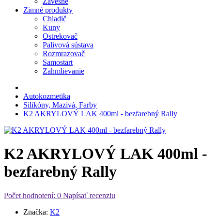
Závesné
Zimné produkty
Chladič
Kuny
Ostrekovač
Palivová sústava
Rozmrazovač
Samostart
Zahmlievanie
Autokozmetika
Silikóny, Mazivá, Farby
K2 AKRYLOVÝ LAK 400ml - bezfarebný Rally
K2 AKRYLOVÝ LAK 400ml -
bezfarebný Rally
Počet hodnotení: 0
Napísať recenziu
Značka:
K2