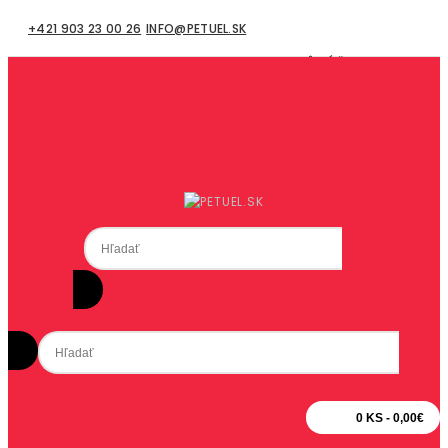
+421 903 23 00 26
INFO@PETUEL.SK
MÔJ ÚČET
Registrácia
Prihlásiť sa
Obľúbené produkty (0)
Pokladňa
0 KS - 0,00€