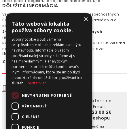
dostupnosti. Registrujte sa, alebo nás kontaktujte.
DÔLEŽITÁ INFORMÁCIA
Všetky výrobky sú registrované na kartách Bezpečnostných
×
údajov poskytnutých výrobcom. Informácie o rizikách a o
Táto webová lokalita
správnom použití sú umiestnené na štítkoch.
používa súbory cookie.
24 hodinová konzultačná služba pri akútnych
intoxikáciách: + 421 2 5477 4166
Súbory cookie používame na
Národné Toxikologické Informačné Centrum - NTIC Univerzitná
prispôsobenie obsahu, reklám a analýzu
nemocnica Bratislava Limbová 5, 83305 Bratislava
návštevnosti. Informácie o vašom
INFORMÁCIE
používaní našej stránky zdieľame aj s
ZÁKAZNÍCKY SERVIS
našimi reklamnými a analytickými
partnermi, ktorí ich môžu kombinovať s
inými informáciami, ktoré ste im poskytli
alebo ktoré zhromaždili pri používaní ich
služieb.
Prečítať viac
NEVYHNUTNE POTREBNÉ
Copyright ©2008 - 2026 k2autodoktor s.r.o.
VÝKONNOSŤ
autokozmetika pre vaše auto | Email:
info@petuel.sk
| Mobil:
+421 903 23 00 26
CIELENIE
Vytvoril
NajReklama.sk - tvorba eshopu
Od 2023 spoločnosť Peter Zlatinský - Petuel zmenená na
FUNKCIE