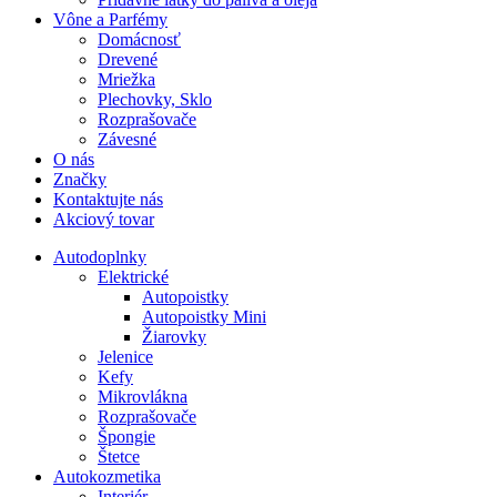
Vône a Parfémy
Domácnosť
Drevené
Mriežka
Plechovky, Sklo
Rozprašovače
Závesné
O nás
Značky
Kontaktujte nás
Akciový tovar
Autodoplnky
Elektrické
Autopoistky
Autopoistky Mini
Žiarovky
Jelenice
Kefy
Mikrovlákna
Rozprašovače
Špongie
Štetce
Autokozmetika
Interiér