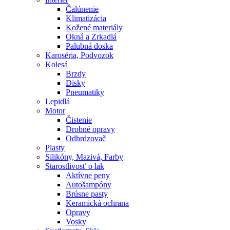
Čalúnenie
Klimatizácia
Kožené materiály
Okná a Zrkadlá
Palubná doska
Karoséria, Podvozok
Kolesá
Brzdy
Disky
Pneumatiky
Lepidlá
Motor
Čistenie
Drobné opravy
Odhrdzovač
Plasty
Silikóny, Mazivá, Farby
Starostlivosť o lak
Aktívne peny
Autošampóny
Brúsne pasty
Keramická ochrana
Opravy
Vosky