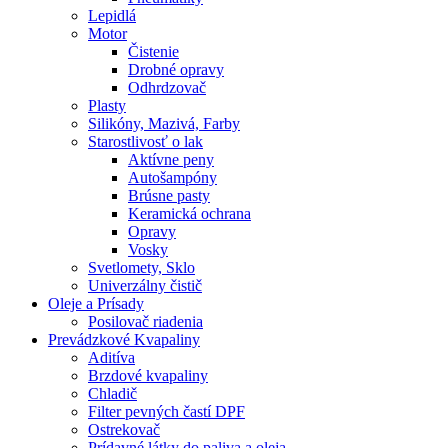
Lepidlá
Motor
Čistenie
Drobné opravy
Odhrdzovač
Plasty
Silikóny, Mazivá, Farby
Starostlivosť o lak
Aktívne peny
Autošampóny
Brúsne pasty
Keramická ochrana
Opravy
Vosky
Svetlomety, Sklo
Univerzálny čistič
Oleje a Prísady
Posilovač riadenia
Prevádzkové Kvapaliny
Aditíva
Brzdové kvapaliny
Chladič
Filter pevných častí DPF
Ostrekovač
Prídavné látky do paliva a oleja