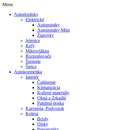
Menu
Autodoplnky
Elektrické
Autopoistky
Autopoistky Mini
Žiarovky
Jelenice
Kefy
Mikrovlákna
Rozprašovače
Špongie
Štetce
Autokozmetika
Interiér
Čalúnenie
Klimatizácia
Kožené materiály
Okná a Zrkadlá
Palubná doska
Karoséria, Podvozok
Kolesá
Brzdy
Disky
Pneumatiky