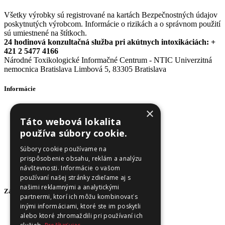
Všetky výrobky sú registrované na kartách Bezpečnostných údajov
poskytnutých výrobcom. Informácie o rizikách a o správnom použití
sú umiestnené na štítkoch.
24 hodinová konzultačná služba pri akútnych intoxikáciách: +
421 2 5477 4166
Národné Toxikologické Informačné Centrum - NTIC Univerzitná
nemocnica Bratislava Limbová 5, 83305 Bratislava
Informácie
Obchodné podmienky
×
Odstúpenie od zmluvy
Táto webová lokalita
Reklamačný poriadok
používa súbory cookie.
Doprava a platba
Ochrana osobných údajov
Súbory cookie používame na
Ochrana osobných údajov - newsletter
prispôsobenie obsahu, reklám a analýzu
Zásady používania cookies
návštevnosti. Informácie o vašom
O nás
používaní našej stránky zdieľame aj s
našimi reklamnými a analytickými
Zákaznícky servis
partnermi, ktorí ich môžu kombinovať s
inými informáciami, ktoré ste im poskytli
Kontaktujte nás
alebo ktoré zhromaždili pri používaní ich
Môj účet