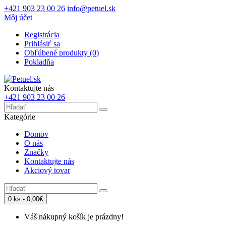
+421 903 23 00 26
info@petuel.sk
Môj účet
Registrácia
Prihlásiť sa
Obľúbené produkty (0)
Pokladňa
Kontaktujte nás
+421 903 23 00 26
Kategórie
Domov
O nás
Značky
Kontaktujte nás
Akciový tovar
0 ks - 0,00€
Váš nákupný košík je prázdny!