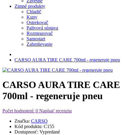
Závesné
Zimné produkty
Chladič
Kuny
Ostrekovač
Palivová sústava
Rozmrazovač
Samostart
Zahmlievanie
CARSO AURA TIRE CARE 700ml - regeneruje pneu
CARSO AURA TIRE CARE
700ml - regeneruje pneu
Počet hodnotení: 0
Napísať recenziu
Značka:
CARSO
Kód produktu:
C155
Dostupnosť:
Vypredané