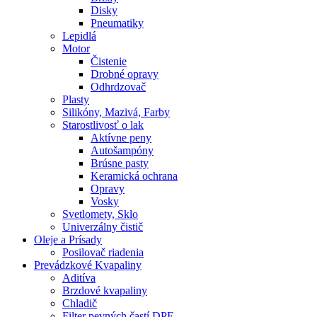
Disky
Pneumatiky
Lepidlá
Motor
Čistenie
Drobné opravy
Odhrdzovač
Plasty
Silikóny, Mazivá, Farby
Starostlivosť o lak
Aktívne peny
Autošampóny
Brúsne pasty
Keramická ochrana
Opravy
Vosky
Svetlomety, Sklo
Univerzálny čistič
Oleje a Prísady
Posilovač riadenia
Prevádzkové Kvapaliny
Aditíva
Brzdové kvapaliny
Chladič
Filter pevných častí DPF