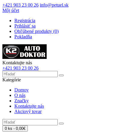
+421 903 23 00 26
info@petuel.sk
Môj účet
Registrácia
Prihlásiť sa
Obľúbené produkty (0)
Pokladňa
Kontaktujte nás
+421 903 23 00 26
Kategórie
Domov
O nás
Značky
Kontaktujte nás
Akciový tovar
0 ks - 0,00€