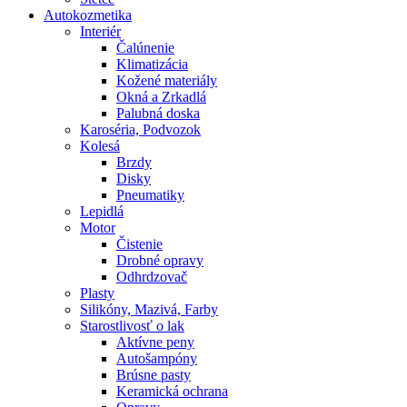
Autokozmetika
Interiér
Čalúnenie
Klimatizácia
Kožené materiály
Okná a Zrkadlá
Palubná doska
Karoséria, Podvozok
Kolesá
Brzdy
Disky
Pneumatiky
Lepidlá
Motor
Čistenie
Drobné opravy
Odhrdzovač
Plasty
Silikóny, Mazivá, Farby
Starostlivosť o lak
Aktívne peny
Autošampóny
Brúsne pasty
Keramická ochrana