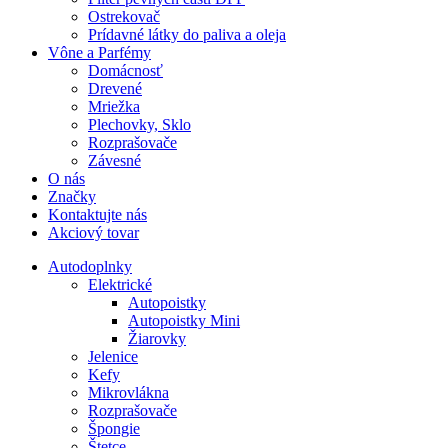
Ostrekovač
Prídavné látky do paliva a oleja
Vône a Parfémy
Domácnosť
Drevené
Mriežka
Plechovky, Sklo
Rozprašovače
Závesné
O nás
Značky
Kontaktujte nás
Akciový tovar
Autodoplnky
Elektrické
Autopoistky
Autopoistky Mini
Žiarovky
Jelenice
Kefy
Mikrovlákna
Rozprašovače
Špongie
Štetce