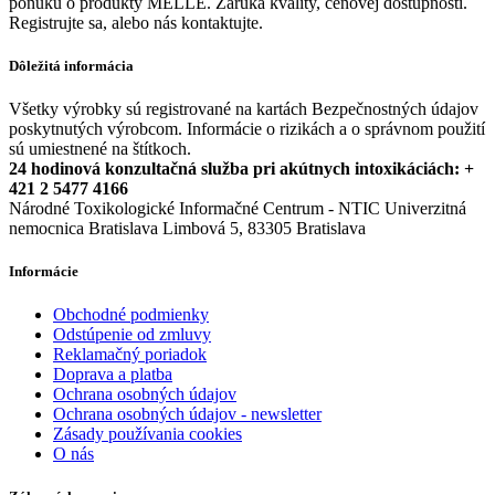
ponuku o produkty MELLE. Záruka kvality, cenovej dostupnosti.
Registrujte sa, alebo nás kontaktujte.
Dôležitá informácia
Všetky výrobky sú registrované na kartách Bezpečnostných údajov
poskytnutých výrobcom. Informácie o rizikách a o správnom použití
sú umiestnené na štítkoch.
24 hodinová konzultačná služba pri akútnych intoxikáciách: +
421 2 5477 4166
Národné Toxikologické Informačné Centrum - NTIC Univerzitná
nemocnica Bratislava Limbová 5, 83305 Bratislava
Informácie
Obchodné podmienky
Odstúpenie od zmluvy
Reklamačný poriadok
Doprava a platba
Ochrana osobných údajov
Ochrana osobných údajov - newsletter
Zásady používania cookies
O nás