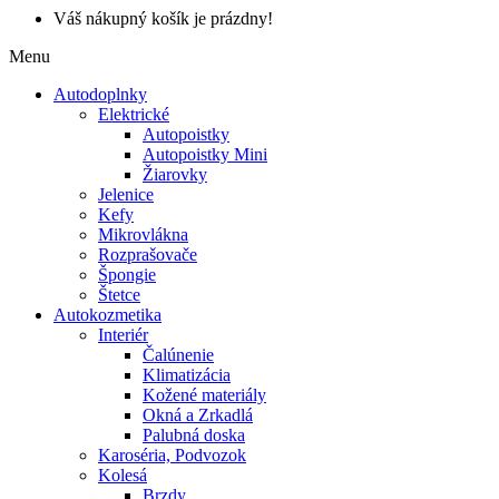
Váš nákupný košík je prázdny!
Menu
Autodoplnky
Elektrické
Autopoistky
Autopoistky Mini
Žiarovky
Jelenice
Kefy
Mikrovlákna
Rozprašovače
Špongie
Štetce
Autokozmetika
Interiér
Čalúnenie
Klimatizácia
Kožené materiály
Okná a Zrkadlá
Palubná doska
Karoséria, Podvozok
Kolesá
Brzdy