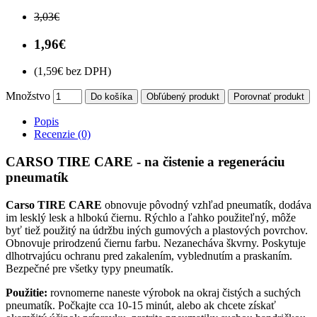
3,03€
1,96€
(1,59€ bez DPH)
Množstvo
Do košíka
Obľúbený produkt
Porovnať produkt
Popis
Recenzie (0)
CARSO TIRE CARE - na čistenie a regeneráciu
pneumatík
Carso TIRE CARE
obnovuje pôvodný vzhľad pneumatík, dodáva
im lesklý lesk a hlbokú čiernu. Rýchlo a ľahko použiteľný, môže
byť tiež použitý na údržbu iných gumových a plastových povrchov.
Obnovuje prirodzenú čiernu farbu. Nezanecháva škvrny. Poskytuje
dlhotrvajúcu ochranu pred zakalením, vyblednutím a praskaním.
Bezpečné pre všetky typy pneumatík.
Použitie:
rovnomerne naneste výrobok na okraj čistých a suchých
pneumatík. Počkajte cca 10-15 minút, alebo ak chcete získať