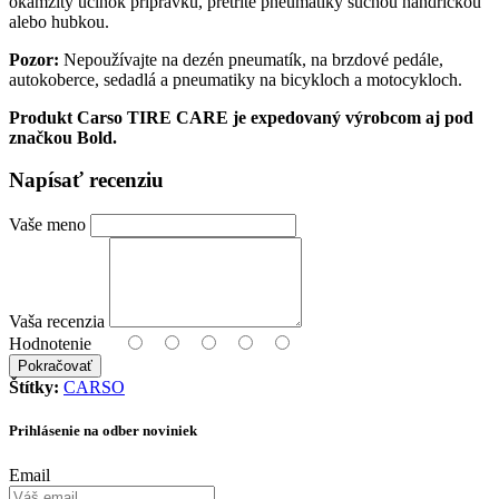
okamžitý účinok prípravku, pretrite pneumatiky suchou handričkou
alebo hubkou.
Pozor:
Nepoužívajte na dezén pneumatík, na brzdové pedále,
autokoberce, sedadlá a pneumatiky na bicykloch a motocykloch.
Produkt Carso TIRE CARE je expedovaný výrobcom aj pod
značkou Bold.
Napísať recenziu
Vaše meno
Vaša recenzia
Hodnotenie
Pokračovať
Štítky:
CARSO
Prihlásenie na odber noviniek
Email