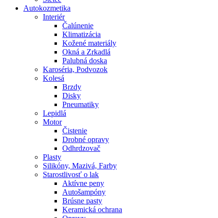
Autokozmetika
Interiér
Čalúnenie
Klimatizácia
Kožené materiály
Okná a Zrkadlá
Palubná doska
Karoséria, Podvozok
Kolesá
Brzdy
Disky
Pneumatiky
Lepidlá
Motor
Čistenie
Drobné opravy
Odhrdzovač
Plasty
Silikóny, Mazivá, Farby
Starostlivosť o lak
Aktívne peny
Autošampóny
Brúsne pasty
Keramická ochrana