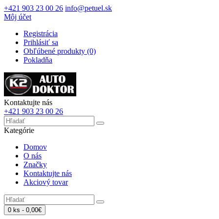
+421 903 23 00 26
info@petuel.sk
Môj účet
Registrácia
Prihlásiť sa
Obľúbené produkty (0)
Pokladňa
Kontaktujte nás
+421 903 23 00 26
Kategórie
Domov
O nás
Značky
Kontaktujte nás
Akciový tovar
0 ks - 0,00€