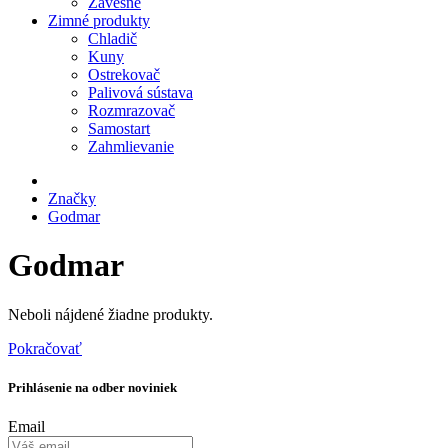
Závesné
Zimné produkty
Chladič
Kuny
Ostrekovač
Palivová sústava
Rozmrazovač
Samostart
Zahmlievanie
Značky
Godmar
Godmar
Neboli nájdené žiadne produkty.
Pokračovať
Prihlásenie na odber noviniek
Email