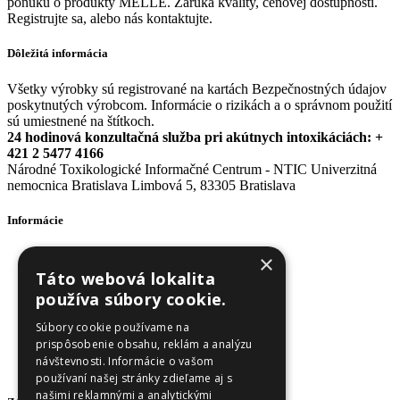
ponuku o produkty MELLE. Záruka kvality, cenovej dostupnosti.
Registrujte sa, alebo nás kontaktujte.
Dôležitá informácia
Všetky výrobky sú registrované na kartách Bezpečnostných údajov
poskytnutých výrobcom. Informácie o rizikách a o správnom použití
sú umiestnené na štítkoch.
24 hodinová konzultačná služba pri akútnych intoxikáciách: +
421 2 5477 4166
Národné Toxikologické Informačné Centrum - NTIC Univerzitná
nemocnica Bratislava Limbová 5, 83305 Bratislava
Informácie
Obchodné podmienky
×
Odstúpenie od zmluvy
Táto webová lokalita
Reklamačný poriadok
používa súbory cookie.
Doprava a platba
Ochrana osobných údajov
Súbory cookie používame na
Ochrana osobných údajov - newsletter
prispôsobenie obsahu, reklám a analýzu
Zásady používania cookies
návštevnosti. Informácie o vašom
O nás
používaní našej stránky zdieľame aj s
našimi reklamnými a analytickými