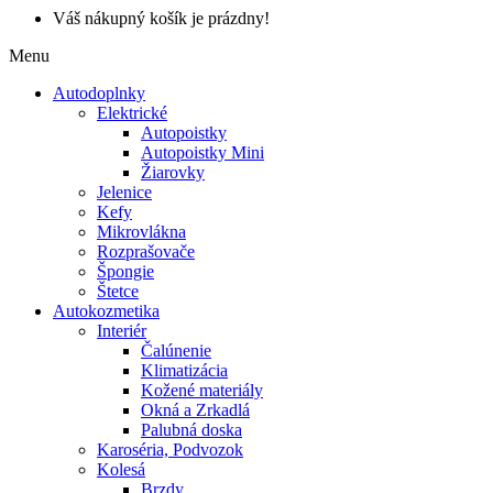
Váš nákupný košík je prázdny!
Menu
Autodoplnky
Elektrické
Autopoistky
Autopoistky Mini
Žiarovky
Jelenice
Kefy
Mikrovlákna
Rozprašovače
Špongie
Štetce
Autokozmetika
Interiér
Čalúnenie
Klimatizácia
Kožené materiály
Okná a Zrkadlá
Palubná doska
Karoséria, Podvozok
Kolesá
Brzdy