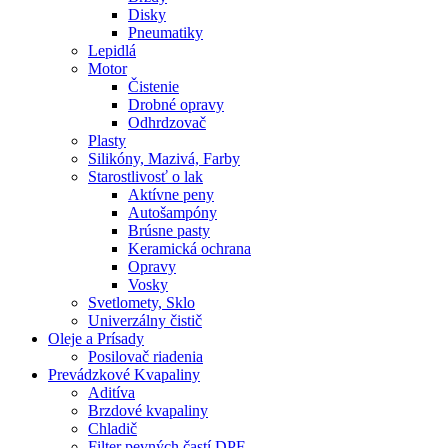
Disky
Pneumatiky
Lepidlá
Motor
Čistenie
Drobné opravy
Odhrdzovač
Plasty
Silikóny, Mazivá, Farby
Starostlivosť o lak
Aktívne peny
Autošampóny
Brúsne pasty
Keramická ochrana
Opravy
Vosky
Svetlomety, Sklo
Univerzálny čistič
Oleje a Prísady
Posilovač riadenia
Prevádzkové Kvapaliny
Aditíva
Brzdové kvapaliny
Chladič
Filter pevných častí DPF