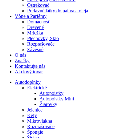
Ostrekovač
Prídavné látky do paliva a oleja
Vône a Parfémy
Domácnosť
Drevené
Mriežka
Plechovky, Sklo
Rozprašovače
Závesné
O nás
Značky
Kontaktujte nás
Akciový tovar
Autodoplnky
Elektrické
Autopoistky
Autopoistky Mini
Žiarovky
Jelenice
Kefy
Mikrovlákna
Rozprašovače
Špongie
Štetce