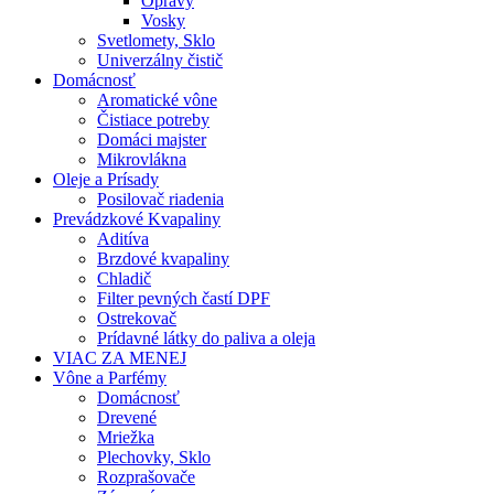
Opravy
Vosky
Svetlomety, Sklo
Univerzálny čistič
Domácnosť
Aromatické vône
Čistiace potreby
Domáci majster
Mikrovlákna
Oleje a Prísady
Posilovač riadenia
Prevádzkové Kvapaliny
Aditíva
Brzdové kvapaliny
Chladič
Filter pevných častí DPF
Ostrekovač
Prídavné látky do paliva a oleja
VIAC ZA MENEJ
Vône a Parfémy
Domácnosť
Drevené
Mriežka
Plechovky, Sklo
Rozprašovače