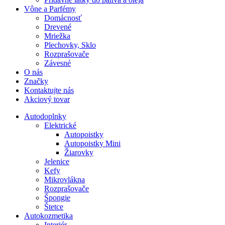
Vône a Parfémy
Domácnosť
Drevené
Mriežka
Plechovky, Sklo
Rozprašovače
Závesné
O nás
Značky
Kontaktujte nás
Akciový tovar
Autodoplnky
Elektrické
Autopoistky
Autopoistky Mini
Žiarovky
Jelenice
Kefy
Mikrovlákna
Rozprašovače
Špongie
Štetce
Autokozmetika
Interiér