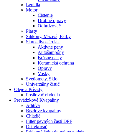
Lepidlá
Motor
Čistenie
Drobné opravy
Odhrdzovač
Plasty
Silikóny, Mazivá, Farby
Starostlivosť o lak
Aktívne peny
Autošampóny
Brúsne pasty
Keramická ochrana
Opravy
Vosky
Svetlomety, Sklo
Univerzálny čistič
Oleje a Prísady
Posilovač riadenia
Prevádzkové Kvapaliny
Aditíva
Brzdové kvapaliny
Chladič
Filter pevných častí DPF
Ostrekovač
Prídavné látky do paliva a oleja