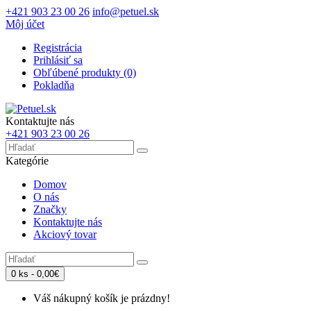
+421 903 23 00 26
info@petuel.sk
Môj účet
Registrácia
Prihlásiť sa
Obľúbené produkty (0)
Pokladňa
Kontaktujte nás
+421 903 23 00 26
Kategórie
Domov
O nás
Značky
Kontaktujte nás
Akciový tovar
0 ks - 0,00€
Váš nákupný košík je prázdny!