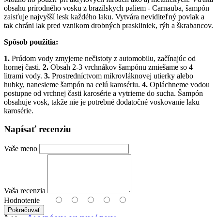
obsahu prírodného vosku z brazílskych paliem - Carnauba, šampón
zaisťuje najvyšší lesk každého laku. Vytvára neviditeľný povlak a
tak chráni lak pred vznikom drobných praskliniek, rýh a škrabancov.
Spôsob použitia:
1.
Prúdom vody zmyjeme nečistoty z automobilu, začínajúc od
hornej časti.
2.
Obsah 2-3 vrchnákov šampónu zmiešame so 4
litrami vody.
3.
Prostredníctvom mikrovláknovej utierky alebo
hubky, nanesieme šampón na celú karosériu.
4.
Opláchneme vodou
postupne od vrchnej časti karosérie a vytrieme do sucha. Šampón
obsahuje vosk, takže nie je potrebné dodatočné voskovanie laku
karosérie.
Napísať recenziu
Vaše meno
Vaša recenzia
Hodnotenie
Pokračovať