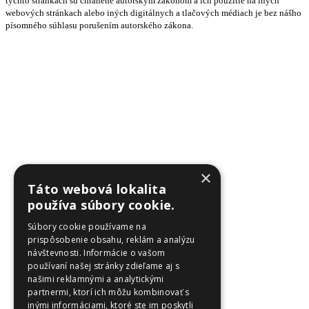
týchto stránkach sú chránené autorským zákonom a ich použitie na iných
webových stránkach alebo iných digitálnych a tlačových médiach je bez nášho
písomného súhlasu porušením autorského zákona.
×
Táto webová lokalita
používa súbory cookie.
Súbory cookie používame na
prispôsobenie obsahu, reklám a analýzu
návštevnosti. Informácie o vašom
používaní našej stránky zdieľame aj s
našimi reklamnými a analytickými
partnermi, ktorí ich môžu kombinovať s
inými informáciami, ktoré ste im poskytli