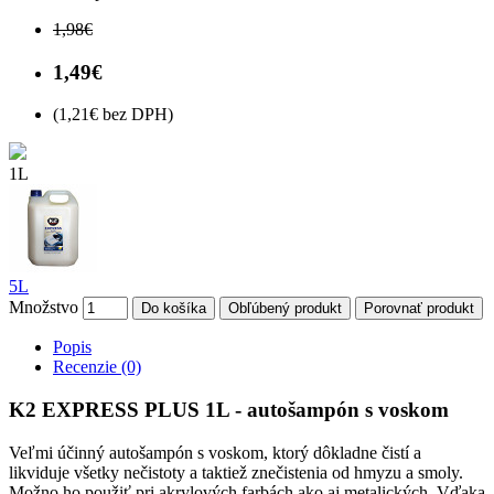
1,98€
1,49€
(1,21€ bez DPH)
1L
5L
Množstvo
Do košíka
Obľúbený produkt
Porovnať produkt
Popis
Recenzie (0)
K2 EXPRESS PLUS 1L - autošampón s voskom
Veľmi účinný autošampón s voskom, ktorý dôkladne čistí a
likviduje všetky nečistoty a taktiež znečistenia od hmyzu a smoly.
Možno ho použiť pri akrylových farbách ako aj metalických. Vďaka