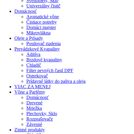
Svetlomety, Sklo
Univerzálny čistič
Domácnosť
Aromatické vône
Čistiace potreby
Domáci majster
Mikrovlákna
Oleje a Prísady
Posilovač riadenia
Prevádzkové Kvapaliny
Aditíva
Brzdové kvapaliny
Chladič
Filter pevných častí DPF
Ostrekovač
Prídavné látky do paliva a oleja
VIAC ZA MENEJ
Vône a Parfémy
Domácnosť
Drevené
Mriežka
Plechovky, Sklo
Rozprašovače
Závesné
Zimné produkty