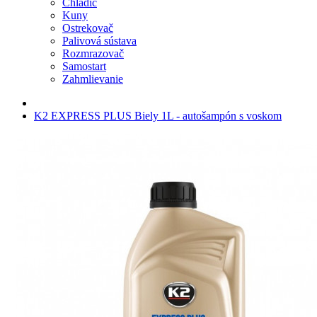
Chladič
Kuny
Ostrekovač
Palivová sústava
Rozmrazovač
Samostart
Zahmlievanie
K2 EXPRESS PLUS Biely 1L - autošampón s voskom