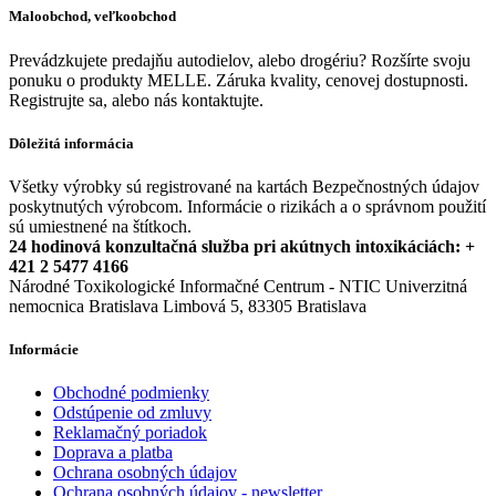
Maloobchod, veľkoobchod
Prevádzkujete predajňu autodielov, alebo drogériu? Rozšírte svoju
ponuku o produkty MELLE. Záruka kvality, cenovej dostupnosti.
Registrujte sa, alebo nás kontaktujte.
Dôležitá informácia
Všetky výrobky sú registrované na kartách Bezpečnostných údajov
poskytnutých výrobcom. Informácie o rizikách a o správnom použití
sú umiestnené na štítkoch.
24 hodinová konzultačná služba pri akútnych intoxikáciách: +
421 2 5477 4166
Národné Toxikologické Informačné Centrum - NTIC Univerzitná
nemocnica Bratislava Limbová 5, 83305 Bratislava
Informácie
Obchodné podmienky
Odstúpenie od zmluvy
Reklamačný poriadok
Doprava a platba
Ochrana osobných údajov
Ochrana osobných údajov - newsletter