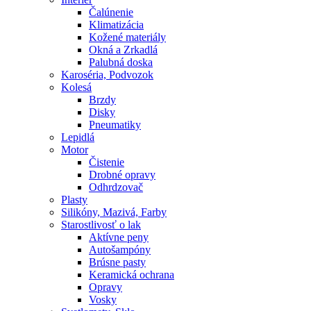
Čalúnenie
Klimatizácia
Kožené materiály
Okná a Zrkadlá
Palubná doska
Karoséria, Podvozok
Kolesá
Brzdy
Disky
Pneumatiky
Lepidlá
Motor
Čistenie
Drobné opravy
Odhrdzovač
Plasty
Silikóny, Mazivá, Farby
Starostlivosť o lak
Aktívne peny
Autošampóny
Brúsne pasty
Keramická ochrana
Opravy
Vosky