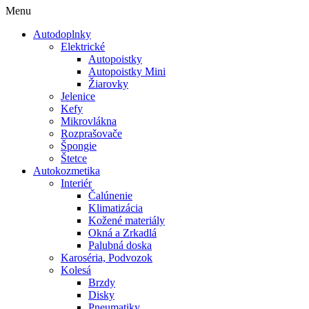
Menu
Autodoplnky
Elektrické
Autopoistky
Autopoistky Mini
Žiarovky
Jelenice
Kefy
Mikrovlákna
Rozprašovače
Špongie
Štetce
Autokozmetika
Interiér
Čalúnenie
Klimatizácia
Kožené materiály
Okná a Zrkadlá
Palubná doska
Karoséria, Podvozok
Kolesá
Brzdy
Disky
Pneumatiky