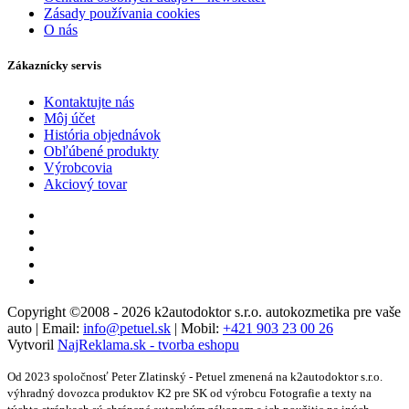
Zásady používania cookies
O nás
Zákaznícky servis
Kontaktujte nás
Môj účet
História objednávok
Obľúbené produkty
Výrobcovia
Akciový tovar
Copyright ©2008 - 2026 k2autodoktor s.r.o. autokozmetika pre vaše
auto | Email:
info@petuel.sk
| Mobil:
+421 903 23 00 26
Vytvoril
NajReklama.sk - tvorba eshopu
Od 2023 spoločnosť Peter Zlatinský - Petuel zmenená na k2autodoktor s.r.o.
výhradný dovozca produktov K2 pre SK od výrobcu Fotografie a texty na