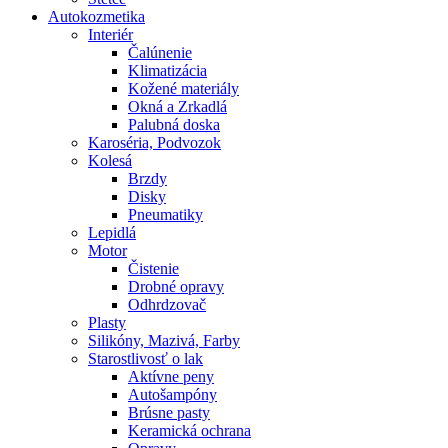
Autokozmetika
Interiér
Čalúnenie
Klimatizácia
Kožené materiály
Okná a Zrkadlá
Palubná doska
Karoséria, Podvozok
Kolesá
Brzdy
Disky
Pneumatiky
Lepidlá
Motor
Čistenie
Drobné opravy
Odhrdzovač
Plasty
Silikóny, Mazivá, Farby
Starostlivosť o lak
Aktívne peny
Autošampóny
Brúsne pasty
Keramická ochrana