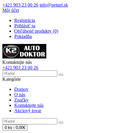
+421 903 23 00 26
info@petuel.sk
Môj účet
Registrácia
Prihlásiť sa
Obľúbené produkty (0)
Pokladňa
Kontaktujte nás
+421 903 23 00 26
Kategórie
Domov
O nás
Značky
Kontaktujte nás
Akciový tovar
0 ks - 0,00€