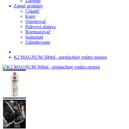
Závesné
Zimné produkty
Chladič
Kuny
Ostrekovač
Palivová sústava
Rozmrazovač
Samostart
Zahmlievanie
K2 MAGNUM 500ml - preplachuje vnútro motora