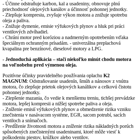
- Účinne odstraňuje karbon, kal a usadeniny, obnovuje plnú
priechodnosť olejových kanálov a účinnosť pohonnej jednotky.
- Zlepšuje kompresiu, zvyšuje výkon motora a znižuje spotrebu
oleja a paliva.
- Znižuje dymenie, emisie výfukových plynov a hluk pri práci
ventilových zdvíhadiel.
- Chráni motor pred koróziou a nadmerným opotrebením vďaka
špeciálnym ochranným prísadám. - univerzálna preplachová
kvapalina pre benzínové, dieselové motory a LPG.
- Jednoduchá aplikácia – stačí niekoľko minút chodu motora
na voľnobehu pred výmenou oleja.
Pozitívne účinky pravidelného používania oplachu
K2
MAGNUM
: Odstraňovanie usadenín, šmúh a nánosov z vnútra
motora, čo zlepšuje prietok olejových kanálikov a celkovú čistotu
pohonnej jednotky.
- Zlepšenie mazania, čo vedie k menšiemu treniu, tichšej prevádzke
motora, lepšej kompresii a nižšej spotrebe paliva a oleja.
- Zníženie emisií výfukových plynov a obmedzenie rizika vzniku
znečistenia v nasávacom systéme, EGR, sacom potrubí, sacích
ventiloch a snímačoch.
- Predĺženie životnosti motora a zníženie rizika nákladných porúch
spôsobených znečistenými usadeninami, ktoré môže viesť k
poškodeniu piestov, krúžkov alebo ventilov.