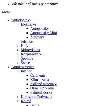
Váš nákupný košík je prázdny!
Menu
Autodoplnky
Elektrické
Autopoistky
Autopoistky Mini
Žiarovky
Jelenice
Kefy
Mikrovlákna
Rozprašovače
Špongie
Štetce
Autokozmetika
Interiér
Čalúnenie
Klimatizácia
Kožené materiály
Okná a Zrkadlá
Palubná doska
Karoséria, Podvozok
Kolesá
Brzdy