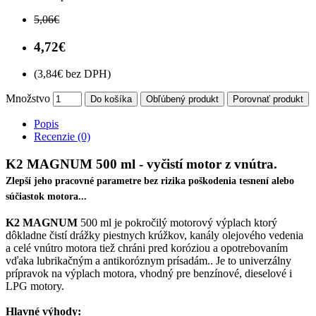
5,06€
4,72€
(3,84€ bez DPH)
Množstvo
Do košíka
Obľúbený produkt
Porovnať produkt
Popis
Recenzie (0)
K2 MAGNUM 500 ml - vyčistí motor z vnútra.
Zlepší jeho pracovné parametre bez rizika poškodenia tesnení alebo
súčiastok motora...
K2 MAGNUM
500 ml je pokročilý motorový výplach ktorý
dôkladne čistí drážky piestnych krúžkov, kanály olejového vedenia
a celé vnútro motora tiež chráni pred koróziou a opotrebovaním
vďaka lubrikačným a antikoróznym prísadám.. Je to univerzálny
prípravok na výplach motora, vhodný pre benzínové, dieselové i
LPG motory.
Hlavné výhody: