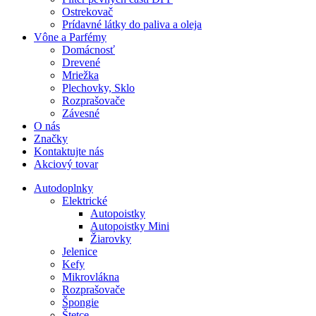
Ostrekovač
Prídavné látky do paliva a oleja
Vône a Parfémy
Domácnosť
Drevené
Mriežka
Plechovky, Sklo
Rozprašovače
Závesné
O nás
Značky
Kontaktujte nás
Akciový tovar
Autodoplnky
Elektrické
Autopoistky
Autopoistky Mini
Žiarovky
Jelenice
Kefy
Mikrovlákna
Rozprašovače
Špongie
Štetce