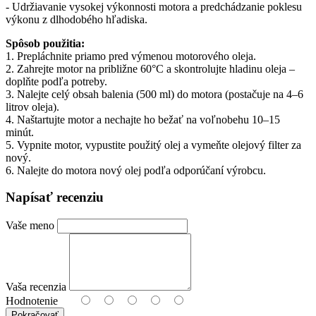
- Udržiavanie vysokej výkonnosti motora a predchádzanie poklesu
výkonu z dlhodobého hľadiska.
Spôsob použitia:
1. Prepláchnite priamo pred výmenou motorového oleja.
2. Zahrejte motor na približne 60°C a skontrolujte hladinu oleja –
doplňte podľa potreby.
3. Nalejte celý obsah balenia (500 ml) do motora (postačuje na 4–6
litrov oleja).
4. Naštartujte motor a nechajte ho bežať na voľnobehu 10–15
minút.
5. Vypnite motor, vypustite použitý olej a vymeňte olejový filter za
nový.
6. Nalejte do motora nový olej podľa odporúčaní výrobcu.
Napísať recenziu
Vaše meno
Vaša recenzia
Hodnotenie
Pokračovať