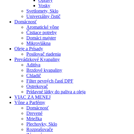
Opravy
Vosky
Svetlomety, Sklo
Univerzálny čistič
Domácnosť
Aromatické vône
Čistiace potreby
Domáci majster
Mikrovlákna
Oleje a Prísady
Posilovač riadenia
Prevádzkové Kvapaliny
Aditíva
Brzdové kvapaliny
Chladič
Filter pevných častí DPF
Ostrekovač
Prídavné látky do paliva a oleja
VIAC ZA MENEJ
Vône a Parfémy
Domácnosť
Drevené
Mriežka
Plechovky, Sklo
Rozprašovače