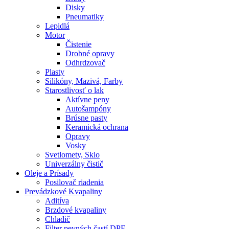
Disky
Pneumatiky
Lepidlá
Motor
Čistenie
Drobné opravy
Odhrdzovač
Plasty
Silikóny, Mazivá, Farby
Starostlivosť o lak
Aktívne peny
Autošampóny
Brúsne pasty
Keramická ochrana
Opravy
Vosky
Svetlomety, Sklo
Univerzálny čistič
Oleje a Prísady
Posilovač riadenia
Prevádzkové Kvapaliny
Aditíva
Brzdové kvapaliny
Chladič
Filter pevných častí DPF