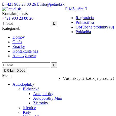
+421 903 23 00 26
info@petuel.sk
Môj účet
Kontaktujte nás
Registrácia
+421 903 23 00 26
Prihlásiť sa
Obľúbené produkty (0)
Kategórie
Pokladňa
Domov
O nás
Značky
Kontaktujte nás
Akciový tovar
0 ks - 0,00€
Menu
Váš nákupný košík je prázdny!
Autodoplnky
Elektrické
Autopoistky
Autopoistky Mini
Žiarovky
Jelenice
Kefy