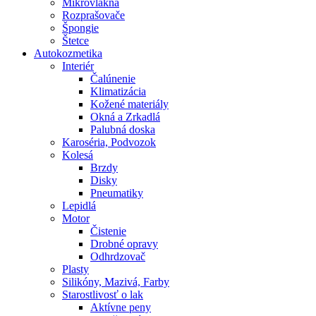
Mikrovlákna
Rozprašovače
Špongie
Štetce
Autokozmetika
Interiér
Čalúnenie
Klimatizácia
Kožené materiály
Okná a Zrkadlá
Palubná doska
Karoséria, Podvozok
Kolesá
Brzdy
Disky
Pneumatiky
Lepidlá
Motor
Čistenie
Drobné opravy
Odhrdzovač
Plasty
Silikóny, Mazivá, Farby
Starostlivosť o lak
Aktívne peny