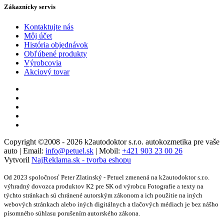
Zákaznícky servis
Kontaktujte nás
Môj účet
História objednávok
Obľúbené produkty
Výrobcovia
Akciový tovar
Copyright ©2008 - 2026 k2autodoktor s.r.o. autokozmetika pre vaše
auto | Email:
info@petuel.sk
| Mobil:
+421 903 23 00 26
Vytvoril
NajReklama.sk - tvorba eshopu
Od 2023 spoločnosť Peter Zlatinský - Petuel zmenená na k2autodoktor s.r.o.
výhradný dovozca produktov K2 pre SK od výrobcu Fotografie a texty na
týchto stránkach sú chránené autorským zákonom a ich použitie na iných
webových stránkach alebo iných digitálnych a tlačových médiach je bez nášho
písomného súhlasu porušením autorského zákona.