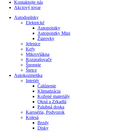
Kontaktujte nás
Akciový tovar
Autodoplnky
Elektrické
Autopoistky
Autopoistky Mini
Žiarovky
Jelenice
Kefy
Mikrovlákna
Rozprašovače
Špongie
Štetce
Autokozmetika
Interiér
Čalúnenie
Klimatizácia
Kožené materiály
Okná a Zrkadlá
Palubná doska
Karoséria, Podvozok
Kolesá
Brzdy
Disky