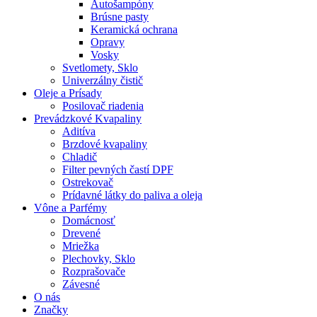
Autošampóny
Brúsne pasty
Keramická ochrana
Opravy
Vosky
Svetlomety, Sklo
Univerzálny čistič
Oleje a Prísady
Posilovač riadenia
Prevádzkové Kvapaliny
Aditíva
Brzdové kvapaliny
Chladič
Filter pevných častí DPF
Ostrekovač
Prídavné látky do paliva a oleja
Vône a Parfémy
Domácnosť
Drevené
Mriežka
Plechovky, Sklo
Rozprašovače
Závesné
O nás
Značky