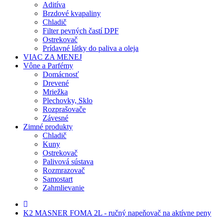
Aditíva
Brzdové kvapaliny
Chladič
Filter pevných častí DPF
Ostrekovač
Prídavné látky do paliva a oleja
VIAC ZA MENEJ
Vône a Parfémy
Domácnosť
Drevené
Mriežka
Plechovky, Sklo
Rozprašovače
Závesné
Zimné produkty
Chladič
Kuny
Ostrekovač
Palivová sústava
Rozmrazovač
Samostart
Zahmlievanie
K2 MASNER FOMA 2L - ručný napeňovač na aktívne peny