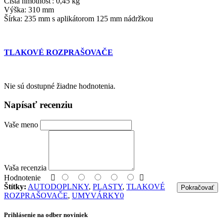
Čistá hmotnosť: 0,45 kg
Výška: 310 mm
Šírka: 235 mm s aplikátorom 125 mm nádržkou
TLAKOVÉ ROZPRAŠOVAČE
Nie sú dostupné žiadne hodnotenia.
Napísať recenziu
Vaše meno
Vaša recenzia
Hodnotenie
Štítky:
AUTODOPLNKY
,
PLASTY
,
TLAKOVÉ
Pokračovať
ROZPRAŠOVAČE
,
UMYVÁRKY0
Prihlásenie na odber noviniek