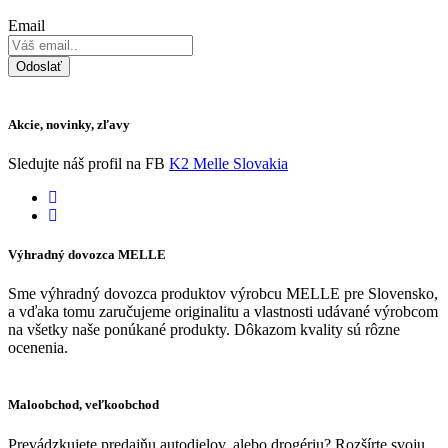
Email
Odoslať
Akcie, novinky, zľavy
Sledujte náš profil na FB
K2 Melle Slovakia
Výhradný dovozca MELLE
Sme výhradný dovozca produktov výrobcu MELLE pre Slovensko,
a vďaka tomu zaručujeme originalitu a vlastnosti udávané výrobcom
na všetky naše ponúkané produkty. Dôkazom kvality sú rôzne
ocenenia.
Maloobchod, veľkoobchod
Prevádzkujete predajňu autodielov, alebo drogériu? Rozšírte svoju