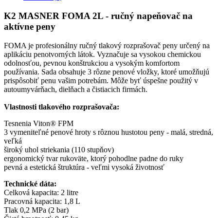
K2 MASNER FOMA 2L - ručný napeňovač na
aktívne peny
FOMA je profesionálny ručný tlakový rozprašovač peny určený na
aplikáciu penotvorných látok. Vyznačuje sa vysokou chemickou
odolnosťou, pevnou konštrukciou a vysokým komfortom
používania. Sada obsahuje 3 rôzne penové vložky, ktoré umožňujú
prispôsobiť penu vašim potrebám. Môže byť úspešne použitý v
autoumyvárňach, dielňach a čistiacich firmách.
Vlastnosti tlakového rozprašovača:
Tesnenia Viton® FPM
3 vymeniteľné penové hroty s rôznou hustotou peny - malá, stredná,
veľká
široký uhol striekania (110 stupňov)
ergonomický tvar rukoväte, ktorý pohodlne padne do ruky
pevná a estetická štruktúra - veľmi vysoká životnosť
Technické dáta:
Celková kapacita: 2 litre
Pracovná kapacita: 1,8 L
Tlak 0,2 MPa (2 bar)