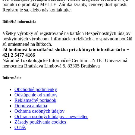
ponuku o produkty MELLE. Záruka kvality, cenovej dostupnosti.
Registrujte sa, alebo nás kontaktujte.
Dôležitá informácia
Všetky výrobky sú registrované na kartách Bezpečnostných údajov
poskytnutých výrobcom. Informácie o rizikách a o správnom použití
sú umiestnené na štítkoch.
24 hodinová konzultačná služba pri akútnych intoxikáciách: +
421 2 5477 4166
Národné Toxikologické Informačné Centrum - NTIC Univerzitná
nemocnica Bratislava Limbová 5, 83305 Bratislava
Informácie
Obchodné podmienky
Odstúpenie od zmluvy
Reklamačný poriadok
Doprava a platba
Ochrana osobných údajov
Ochrana osobných údajov - newsletter
Zásady používania cookies
O nás