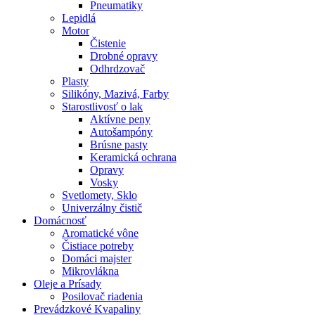
Pneumatiky
Lepidlá
Motor
Čistenie
Drobné opravy
Odhrdzovač
Plasty
Silikóny, Mazivá, Farby
Starostlivosť o lak
Aktívne peny
Autošampóny
Brúsne pasty
Keramická ochrana
Opravy
Vosky
Svetlomety, Sklo
Univerzálny čistič
Domácnosť
Aromatické vône
Čistiace potreby
Domáci majster
Mikrovlákna
Oleje a Prísady
Posilovač riadenia
Prevádzkové Kvapaliny