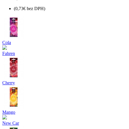
(0,73€ bez DPH)
Cola
Fahren
Cherry
Mango
New Car