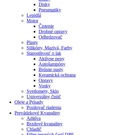
Disky
Pneumatiky
Lepidlá
Motor
Čistenie
Drobné opravy
Odhrdzovač
Plasty
Silikóny, Mazivá, Farby
Starostlivosť o lak
Aktívne peny
Autošampóny
Brúsne pasty
Keramická ochrana
Opravy
Vosky
Svetlomety, Sklo
Univerzálny čistič
Oleje a Prísady
Posilovač riadenia
Prevádzkové Kvapaliny
Aditíva
Brzdové kvapaliny
Chladič
Filter pevných častí DPF