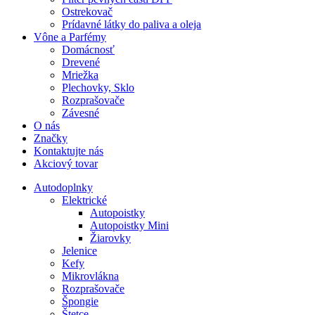
Ostrekovač
Prídavné látky do paliva a oleja
Vône a Parfémy
Domácnosť
Drevené
Mriežka
Plechovky, Sklo
Rozprašovače
Závesné
O nás
Značky
Kontaktujte nás
Akciový tovar
Autodoplnky
Elektrické
Autopoistky
Autopoistky Mini
Žiarovky
Jelenice
Kefy
Mikrovlákna
Rozprašovače
Špongie
Štetce