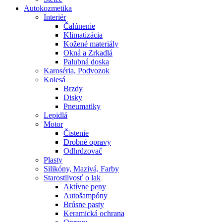
Autokozmetika
Interiér
Čalúnenie
Klimatizácia
Kožené materiály
Okná a Zrkadlá
Palubná doska
Karoséria, Podvozok
Kolesá
Brzdy
Disky
Pneumatiky
Lepidlá
Motor
Čistenie
Drobné opravy
Odhrdzovač
Plasty
Silikóny, Mazivá, Farby
Starostlivosť o lak
Aktívne peny
Autošampóny
Brúsne pasty
Keramická ochrana