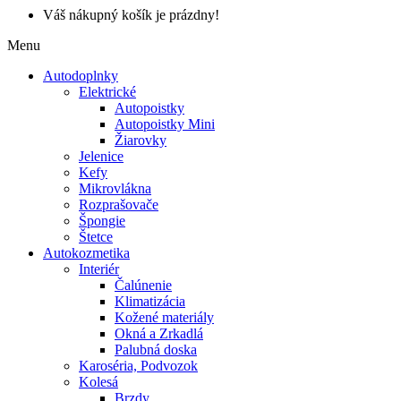
Váš nákupný košík je prázdny!
Menu
Autodoplnky
Elektrické
Autopoistky
Autopoistky Mini
Žiarovky
Jelenice
Kefy
Mikrovlákna
Rozprašovače
Špongie
Štetce
Autokozmetika
Interiér
Čalúnenie
Klimatizácia
Kožené materiály
Okná a Zrkadlá
Palubná doska
Karoséria, Podvozok
Kolesá
Brzdy