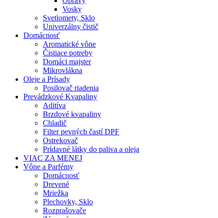
Opravy
Vosky
Svetlomety, Sklo
Univerzálny čistič
Domácnosť
Aromatické vône
Čistiace potreby
Domáci majster
Mikrovlákna
Oleje a Prísady
Posilovač riadenia
Prevádzkové Kvapaliny
Aditíva
Brzdové kvapaliny
Chladič
Filter pevných častí DPF
Ostrekovač
Prídavné látky do paliva a oleja
VIAC ZA MENEJ
Vône a Parfémy
Domácnosť
Drevené
Mriežka
Plechovky, Sklo
Rozprašovače