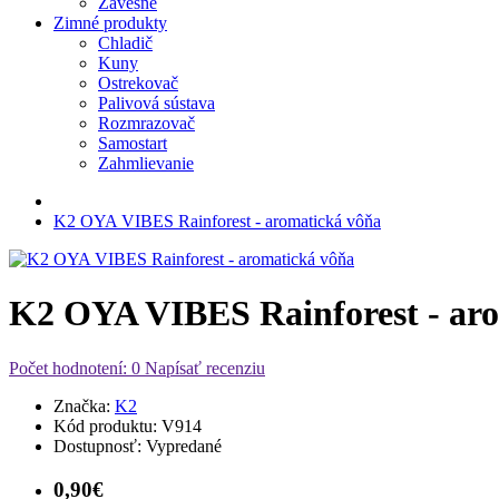
Závesné
Zimné produkty
Chladič
Kuny
Ostrekovač
Palivová sústava
Rozmrazovač
Samostart
Zahmlievanie
K2 OYA VIBES Rainforest - aromatická vôňa
K2 OYA VIBES Rainforest - ar
Počet hodnotení: 0
Napísať recenziu
Značka:
K2
Kód produktu:
V914
Dostupnosť:
Vypredané
0,90€