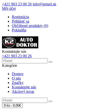
+421 903 23 00 26
info@petuel.sk
Môj účet
Registrácia
Prihlásiť sa
Obľúbené produkty (0)
Pokladňa
Kontaktujte nás
+421 903 23 00 26
Kategórie
Domov
O nás
Značky
Kontaktujte nás
Akciový tovar
0 ks - 0,00€