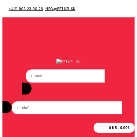
+421 903 23 00 26
INFO@PETUEL.SK
MÔJ ÚČET
Registrácia
Prihlásiť sa
Obľúbené produkty (0)
Pokladňa
0 KS - 0,00€