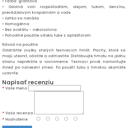
• Farba: grafitová
• Odolná voči rozpúšťadlám, olejom, tukom, benzínu,
prevádzkovým kvapalinám a vode
• Ľahko sa nanáša
• Homogénna
• Bez acetátu - nekorozívna
• Pohodlné použitie vďaka tube s aplikátorom
Návod na použitie:
Odstráňte zvyšky starých tesniacich hmôt. Plochy, ktoré sa
majú utesniť, očistite a odmastite. Distribuujte hmotu na jednu
stranu nepretržite a rovnomerne. Tesniaci prvok namontujte
ihneď po nanesení zmesi. Po použití tubu s hmotou okamžite
uzavrite.
Napísať recenziu
Vaše meno
Vaša recenzia
Hodnotenie