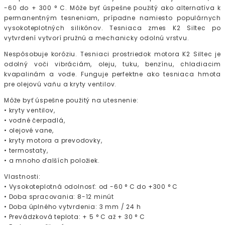
-60 do + 300 ° C. Môže byť úspešne použitý ako alternatíva k
permanentným tesneniam, prípadne namiesto populárnych
vysokoteplotných silikónov. Tesniaca zmes K2 Siltec po
vytvrdení vytvorí pružnú a mechanicky odolnú vrstvu.
Nespôsobuje koróziu. Tesniaci prostriedok motora K2 Siltec je
odolný voči vibráciám, oleju, tuku, benzínu, chladiacim
kvapalinám a vode. Funguje perfektne ako tesniaca hmota
pre olejovú vaňu a kryty ventilov.
Môže byť úspešne použitý na utesnenie:
• kryty ventilov,
• vodné čerpadlá,
• olejové vane,
• kryty motora a prevodovky,
• termostaty,
• a mnoho ďalších položiek.
Vlastnosti:
• Vysokoteplotná odolnosť: od -60 ° C do +300 ° C
• Doba spracovania: 8-12 minút
• Doba úplného vytvrdenia: 3 mm / 24 h
• Prevádzková teplota: + 5 ° C až + 30 ° C