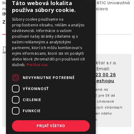
Táto webová lokalita
Národné Toxikologické Informačné Centrum - NTIC Univerzitná
používa súbory cookie.
nemocnica Bratislava Limbová 5, 83305 Bratislava
INFORMÁCIE
Súbory cookie používame na
ZÁKAZNÍCKY SERVIS
prispôsobenie obsahu, reklám a analýzu
návštevnosti. Informácie o vašom
používaní našej stránky zdieľame aj s
našimi reklamnými a analytickými
partnermi, ktorí ich môžu kombinovať s
inými informáciami, ktoré ste im poskytli
alebo ktoré zhromaždili pri používaní ich
Copyright ©2008 - 2026 k2autodoktor s.r.o.
služieb.
Prečítať viac
autokozmetika pre vaše auto | Email:
info@petuel.sk
| Mobil:
+421 903 23 00 26
NEVYHNUTNE POTREBNÉ
Vytvoril
NajReklama.sk - tvorba eshopu
VÝKONNOSŤ
Od 2023 spoločnosť Peter Zlatinský - Petuel zmenená na
k2autodoktor s.r.o. výhradný dovozca produktov K2 pre SK od
CIELENIE
výrobcu Fotografie a texty na týchto stránkach sú chránené
autorským zákonom a ich použitie na iných webových stránkach
FUNKCIE
alebo iných digitálnych a tlačových médiach je bez nášho
písomného súhlasu porušením autorského zákona.
PRIJAŤ VŠETKO