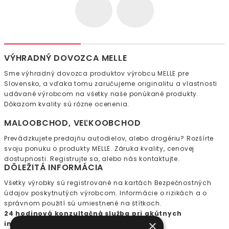
VÝHRADNÝ DOVOZCA MELLE
Sme výhradný dovozca produktov výrobcu MELLE pre
Slovensko, a vďaka tomu zaručujeme originalitu a vlastnosti
udávané výrobcom na všetky naše ponúkané produkty.
Dôkazom kvality sú rôzne ocenenia.
MALOOBCHOD, VEĽKOOBCHOD
Prevádzkujete predajňu autodielov, alebo drogériu? Rozšírte
svoju ponuku o produkty MELLE. Záruka kvality, cenovej
dostupnosti. Registrujte sa, alebo nás kontaktujte.
DÔLEŽITÁ INFORMÁCIA
Všetky výrobky sú registrované na kartách Bezpečnostných
údajov poskytnutých výrobcom. Informácie o rizikách a o
správnom použití sú umiestnené na štítkoch.
24 hodinová konzultačná služba pri akútnych
×
intoxikáciách: + 421 2 5477 4166