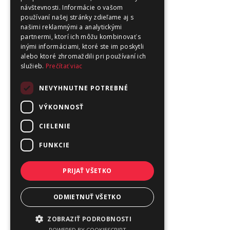
návštevnosti. Informácie o vašom
používaní našej stránky zdieľame aj s
našimi reklamnými a analytickými
partnermi, ktorí ich môžu kombinovať s
inými informáciami, ktoré ste im poskytli
alebo ktoré zhromaždili pri používaní ich
služieb.
Prečítať viac
NEVYHNUTNE POTREBNÉ
VÝKONNOSŤ
CIELENIE
FUNKCIE
PRIJAŤ VŠETKO
ODMIETNUŤ VŠETKO
ZOBRAZIŤ PODROBNOSTI
POWERED BY COOKIESCRIPT