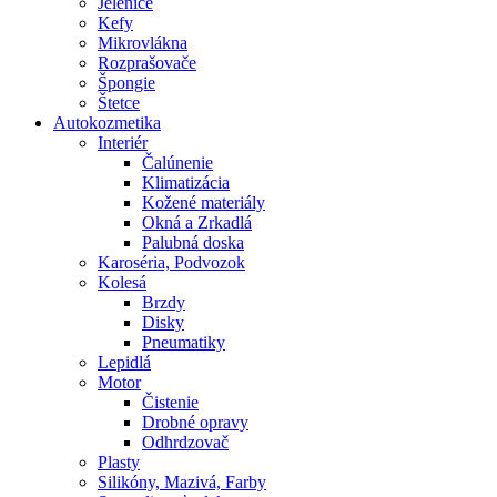
Jelenice
Kefy
Mikrovlákna
Rozprašovače
Špongie
Štetce
Autokozmetika
Interiér
Čalúnenie
Klimatizácia
Kožené materiály
Okná a Zrkadlá
Palubná doska
Karoséria, Podvozok
Kolesá
Brzdy
Disky
Pneumatiky
Lepidlá
Motor
Čistenie
Drobné opravy
Odhrdzovač
Plasty
Silikóny, Mazivá, Farby