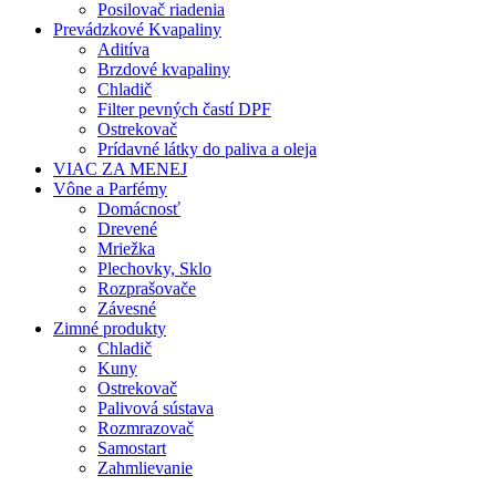
Posilovač riadenia
Prevádzkové Kvapaliny
Aditíva
Brzdové kvapaliny
Chladič
Filter pevných častí DPF
Ostrekovač
Prídavné látky do paliva a oleja
VIAC ZA MENEJ
Vône a Parfémy
Domácnosť
Drevené
Mriežka
Plechovky, Sklo
Rozprašovače
Závesné
Zimné produkty
Chladič
Kuny
Ostrekovač
Palivová sústava
Rozmrazovač
Samostart
Zahmlievanie