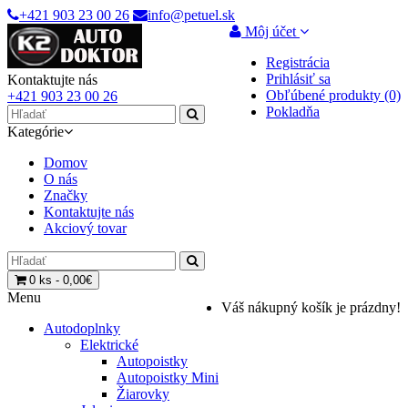
+421 903 23 00 26
info@petuel.sk
Môj účet
Registrácia
Prihlásiť sa
Kontaktujte nás
Obľúbené produkty (0)
+421 903 23 00 26
Pokladňa
Kategórie
Domov
O nás
Značky
Kontaktujte nás
Akciový tovar
0 ks - 0,00€
Menu
Váš nákupný košík je prázdny!
Autodoplnky
Elektrické
Autopoistky
Autopoistky Mini
Žiarovky