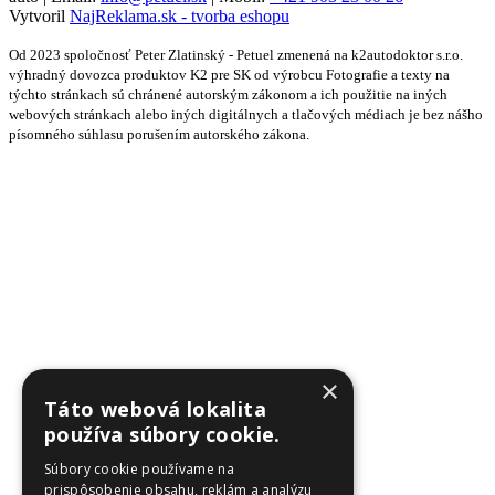
Vytvoril
NajReklama.sk - tvorba eshopu
Od 2023 spoločnosť Peter Zlatinský - Petuel zmenená na k2autodoktor s.r.o.
výhradný dovozca produktov K2 pre SK od výrobcu Fotografie a texty na
týchto stránkach sú chránené autorským zákonom a ich použitie na iných
webových stránkach alebo iných digitálnych a tlačových médiach je bez nášho
písomného súhlasu porušením autorského zákona.
×
Táto webová lokalita
používa súbory cookie.
Súbory cookie používame na
prispôsobenie obsahu, reklám a analýzu