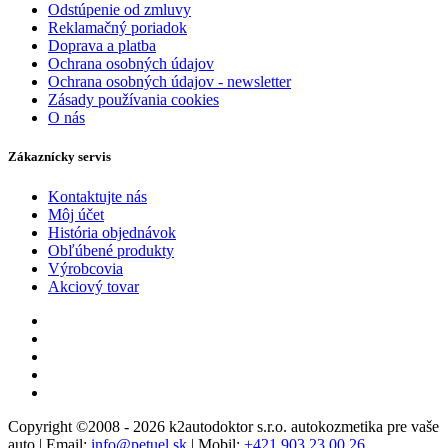
Odstúpenie od zmluvy
Reklamačný poriadok
Doprava a platba
Ochrana osobných údajov
Ochrana osobných údajov - newsletter
Zásady používania cookies
O nás
Zákaznícky servis
Kontaktujte nás
Môj účet
História objednávok
Obľúbené produkty
Výrobcovia
Akciový tovar
Copyright ©2008 - 2026 k2autodoktor s.r.o. autokozmetika pre vaše
auto | Email:
info@petuel.sk
| Mobil:
+421 903 23 00 26