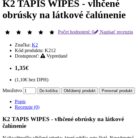
K2 TAPIS WIPES - vlhčené
obrúsky na látkové čalúnenie
Počet hodnotení: 0
Napísať recenziu
Značka:
K2
Kód produktu:
K212
Dostupnosť:
Vypredané
1,35€
(1,10€ bez DPH)
Množstvo
Do košíka
Obľúbený produkt
Porovnať produkt
Popis
Recenzie (0)
K2 TAPIS WIPES - vlhčené obrúsky na látkové
čalúnenie
Najkvalitnejšie vlhčené utierky, ktoré udržia auto čisté. Nevyhnutná