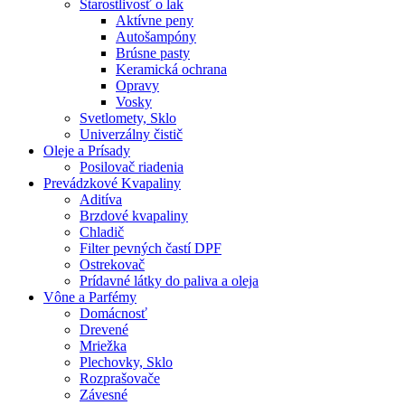
Starostlivosť o lak
Aktívne peny
Autošampóny
Brúsne pasty
Keramická ochrana
Opravy
Vosky
Svetlomety, Sklo
Univerzálny čistič
Oleje a Prísady
Posilovač riadenia
Prevádzkové Kvapaliny
Aditíva
Brzdové kvapaliny
Chladič
Filter pevných častí DPF
Ostrekovač
Prídavné látky do paliva a oleja
Vône a Parfémy
Domácnosť
Drevené
Mriežka
Plechovky, Sklo
Rozprašovače
Závesné