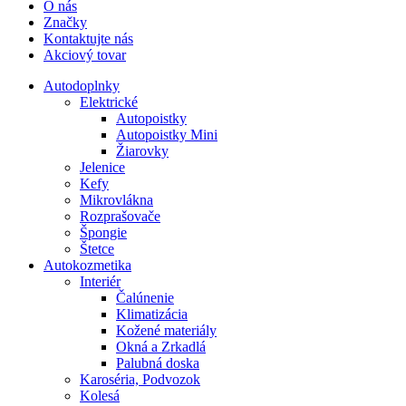
O nás
Značky
Kontaktujte nás
Akciový tovar
Autodoplnky
Elektrické
Autopoistky
Autopoistky Mini
Žiarovky
Jelenice
Kefy
Mikrovlákna
Rozprašovače
Špongie
Štetce
Autokozmetika
Interiér
Čalúnenie
Klimatizácia
Kožené materiály
Okná a Zrkadlá
Palubná doska
Karoséria, Podvozok
Kolesá