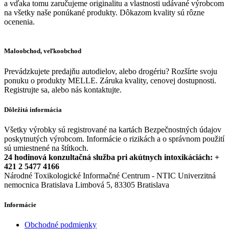
a vďaka tomu zaručujeme originalitu a vlastnosti udávané výrobcom
na všetky naše ponúkané produkty. Dôkazom kvality sú rôzne
ocenenia.
Maloobchod, veľkoobchod
Prevádzkujete predajňu autodielov, alebo drogériu? Rozšírte svoju
ponuku o produkty MELLE. Záruka kvality, cenovej dostupnosti.
Registrujte sa, alebo nás kontaktujte.
Dôležitá informácia
Všetky výrobky sú registrované na kartách Bezpečnostných údajov
poskytnutých výrobcom. Informácie o rizikách a o správnom použití
sú umiestnené na štítkoch.
24 hodinová konzultačná služba pri akútnych intoxikáciách: +
421 2 5477 4166
Národné Toxikologické Informačné Centrum - NTIC Univerzitná
nemocnica Bratislava Limbová 5, 83305 Bratislava
Informácie
Obchodné podmienky