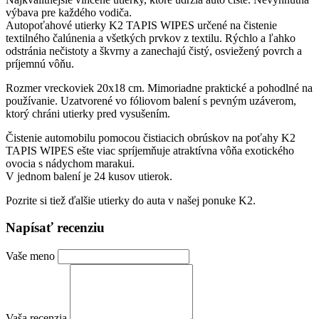
výbava pre každého vodiča.
Autopoťahové utierky K2 TAPIS WIPES určené na čistenie
textilného čalúnenia a všetkých prvkov z textilu. Rýchlo a ľahko
odstránia nečistoty a škvrny a zanechajú čistý, osviežený povrch a
príjemnú vôňu.
Rozmer vreckoviek 20x18 cm. Mimoriadne praktické a pohodlné na
používanie. Uzatvorené vo fóliovom balení s pevným uzáverom,
ktorý chráni utierky pred vysušením.
Čistenie automobilu pomocou čistiacich obrúskov na poťahy K2
TAPIS WIPES ešte viac spríjemňuje atraktívna vôňa exotického
ovocia s nádychom marakui.
V jednom balení je 24 kusov utierok.
Pozrite si tiež ďalšie utierky do auta v našej ponuke K2.
Napísať recenziu
Vaše meno
Vaša recenzia