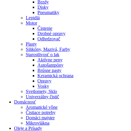
Brzdy
Disky
Pneumatiky
Lepidlá
Motor
Čistenie
Drobné opravy
Odhrdzovač
Plasty
Silikóny, Mazivá, Farby
Starostlivosť o lak
Aktívne peny
Autošampóny
Brúsne pasty
Keramická ochrana
Opravy
Vosky
Svetlomety, Sklo
Univerzálny čistič
Domácnosť
Aromatické vône
Čistiace potreby
Domáci majster
Mikrovlákna
Oleje a Prísady