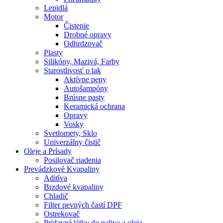
Lepidlá
Motor
Čistenie
Drobné opravy
Odhrdzovač
Plasty
Silikóny, Mazivá, Farby
Starostlivosť o lak
Aktívne peny
Autošampóny
Brúsne pasty
Keramická ochrana
Opravy
Vosky
Svetlomety, Sklo
Univerzálny čistič
Oleje a Prísady
Posilovač riadenia
Prevádzkové Kvapaliny
Aditíva
Brzdové kvapaliny
Chladič
Filter pevných častí DPF
Ostrekovač
Prídavné látky do paliva a oleja