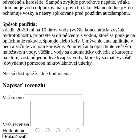
odvedené z karosérie. Šampón zvyšuje povrchové napätie, vďaka
ktorému je voda odpudzovaná z povrchu laku. Má neutrálne pH čo
ochraňuje vosky a nátery aplikované pred použitím autošampónu.
Spôsob použitia:
zriediť 20-50 ml na 10 litrov vody (vyššia koncentrácia zvyšuje
hydrofóbnosť), pripravte si druhé vedro s vodou, ktoré sa použije na
opláchnutie rukavíc, špongie alebo kefy. Umývanie auta aplikujte v
tieni a začnite vrchom karosérie. Po umytí auta opláchnite veľkým
množstvom vody, väčšina vody sa automaticky odvedie z karosérie
na ktorej zostanú jednotlivé kvapky vody, ktoré by sa mali vysušiť
(dovytierať) pomocou mikrovláknovej utierky.
Nie sú dostupné žiadne hodnotenia.
Napísať recenziu
Vaše meno
Vaša recenzia
Hodnotenie
Pokračovať