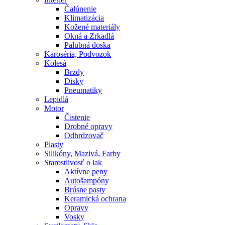
Čalúnenie
Klimatizácia
Kožené materiály
Okná a Zrkadlá
Palubná doska
Karoséria, Podvozok
Kolesá
Brzdy
Disky
Pneumatiky
Lepidlá
Motor
Čistenie
Drobné opravy
Odhrdzovač
Plasty
Silikóny, Mazivá, Farby
Starostlivosť o lak
Aktívne peny
Autošampóny
Brúsne pasty
Keramická ochrana
Opravy
Vosky