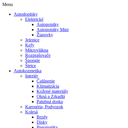
Menu
Autodoplnky
Elektrické
Autopoistky
Autopoistky Mini
Žiarovky
Jelenice
Kefy
Mikrovlákna
Rozprašovače
Špongie
Štetce
Autokozmetika
Interiér
Čalúnenie
Klimatizácia
Kožené materiály
Okná a Zrkadlá
Palubná doska
Karoséria, Podvozok
Kolesá
Brzdy
Disky
Pneumatiky