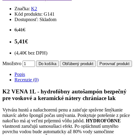
Značka:
K2
Kód produktu:
G141
Dostupnosť:
Skladom
6,41€
5,41€
(4,40€ bez DPH)
Množstvo
Do košíka
Obľúbený produkt
Porovnať produkt
Popis
Recenzie (0)
K2 VENA 1L - hydrofóbny autošampón bezpečný
pre voskové a keramické nátery chrániace lak
Vytvára hustú a našuchorenú penu a zaisťuje správne šmýkanie
rukavíc alebo špongií počas umývania. Poskytuje potešenie z práce
nakoľko má aj veľmi príjemnú vôňu jahôd.
HYDROFÓBNE
vlastnosti zaručujú samosušiaci efekt. Po opláchnutí umytého
povrchu vodou bude automaticky až 80% vody samočinne