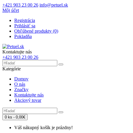
+421 903 23 00 26
info@petuel.sk
Môj účet
Registrácia
Prihlásiť sa
Obľúbené produkty (0)
Pokladňa
Kontaktujte nás
+421 903 23 00 26
Kategórie
Domov
O nás
Značky
Kontaktujte nás
Akciový tovar
0 ks - 0,00€
Váš nákupný košík je prázdny!