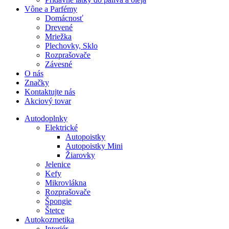
Vône a Parfémy
Domácnosť
Drevené
Mriežka
Plechovky, Sklo
Rozprašovače
Závesné
O nás
Značky
Kontaktujte nás
Akciový tovar
Autodoplnky
Elektrické
Autopoistky
Autopoistky Mini
Žiarovky
Jelenice
Kefy
Mikrovlákna
Rozprašovače
Špongie
Štetce
Autokozmetika
Interiér