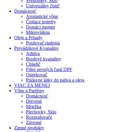
Svetlomety, Sklo
Univerzálny čistič
Domácnosť
Aromatické vône
Čistiace potreby
Domáci majster
Mikrovlákna
Oleje a Prísady
Posilovač riadenia
Prevádzkové Kvapaliny
Aditíva
Brzdové kvapaliny
Chladič
Filter pevných častí DPF
Ostrekovač
Prídavné látky do paliva a oleja
VIAC ZA MENEJ
Vône a Parfémy
Domácnosť
Drevené
Mriežka
Plechovky, Sklo
Rozprašovače
Závesné
Zimné produkty