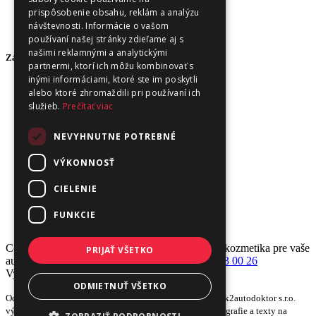
Ochrana osobných údajov - newsletter
prispôsobenie obsahu, reklám a analýzu
Zásady používania cookies
návštevnosti. Informácie o vašom
O nás
používaní našej stránky zdieľame aj s
našimi reklamnými a analytickými
Zákaznícky servis
partnermi, ktorí ich môžu kombinovať s
inými informáciami, ktoré ste im poskytli
Kontaktujte nás
alebo ktoré zhromaždili pri používaní ich
Môj účet
služieb.
Prečítať viac
História objednávok
Obľúbené produkty
NEVYHNUTNE POTREBNÉ
Výrobcovia
Akciový tovar
VÝKONNOSŤ
CIELENIE
FUNKCIE
Copyright ©2008 - 2026 k2autodoktor s.r.o. autokozmetika pre vaše
PRIJAŤ VŠETKO
auto | Email:
info@petuel.sk
| Mobil:
+421 903 23 00 26
Vytvoril
NajReklama.sk - tvorba eshopu
ODMIETNUŤ VŠETKO
Od 2023 spoločnosť Peter Zlatinský - Petuel zmenená na k2autodoktor s.r.o.
výhradný dovozca produktov K2 pre SK od výrobcu Fotografie a texty na