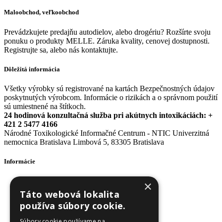
Maloobchod, veľkoobchod
Prevádzkujete predajňu autodielov, alebo drogériu? Rozšírte svoju
ponuku o produkty MELLE. Záruka kvality, cenovej dostupnosti.
Registrujte sa, alebo nás kontaktujte.
Dôležitá informácia
Všetky výrobky sú registrované na kartách Bezpečnostných údajov
poskytnutých výrobcom. Informácie o rizikách a o správnom použití
sú umiestnené na štítkoch.
24 hodinová konzultačná služba pri akútnych intoxikáciách: +
421 2 5477 4166
Národné Toxikologické Informačné Centrum - NTIC Univerzitná
nemocnica Bratislava Limbová 5, 83305 Bratislava
Informácie
Obchodné podmienky
×
Odstúpenie od zmluvy
Táto webová lokalita
Reklamačný poriadok
používa súbory cookie.
Doprava a platba
Ochrana osobných údajov
Súbory cookie používame na