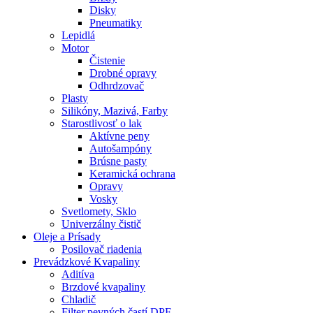
Disky
Pneumatiky
Lepidlá
Motor
Čistenie
Drobné opravy
Odhrdzovač
Plasty
Silikóny, Mazivá, Farby
Starostlivosť o lak
Aktívne peny
Autošampóny
Brúsne pasty
Keramická ochrana
Opravy
Vosky
Svetlomety, Sklo
Univerzálny čistič
Oleje a Prísady
Posilovač riadenia
Prevádzkové Kvapaliny
Aditíva
Brzdové kvapaliny
Chladič
Filter pevných častí DPF