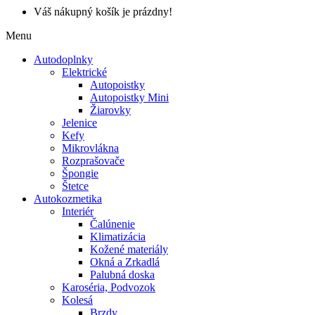
Váš nákupný košík je prázdny!
Menu
Autodoplnky
Elektrické
Autopoistky
Autopoistky Mini
Žiarovky
Jelenice
Kefy
Mikrovlákna
Rozprašovače
Špongie
Štetce
Autokozmetika
Interiér
Čalúnenie
Klimatizácia
Kožené materiály
Okná a Zrkadlá
Palubná doska
Karoséria, Podvozok
Kolesá
Brzdy