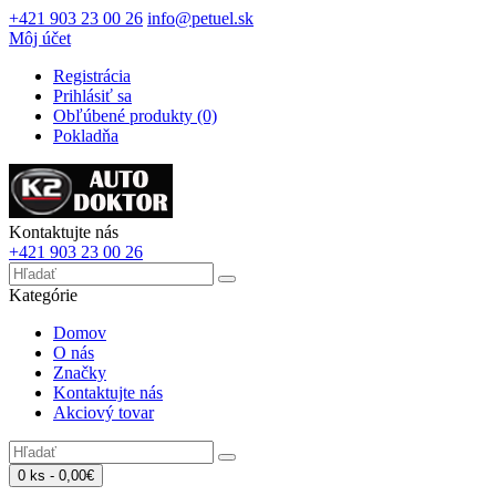
+421 903 23 00 26
info@petuel.sk
Môj účet
Registrácia
Prihlásiť sa
Obľúbené produkty (0)
Pokladňa
Kontaktujte nás
+421 903 23 00 26
Kategórie
Domov
O nás
Značky
Kontaktujte nás
Akciový tovar
0 ks - 0,00€