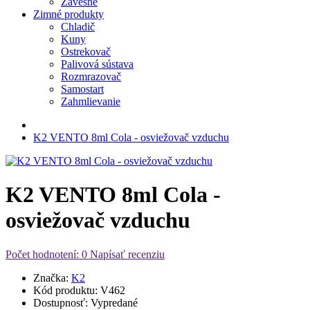
Závesné
Zimné produkty
Chladič
Kuny
Ostrekovač
Palivová sústava
Rozmrazovač
Samostart
Zahmlievanie
K2 VENTO 8ml Cola - osviežovač vzduchu
K2 VENTO 8ml Cola -
osviežovač vzduchu
Počet hodnotení: 0
Napísať recenziu
Značka:
K2
Kód produktu:
V462
Dostupnosť:
Vypredané