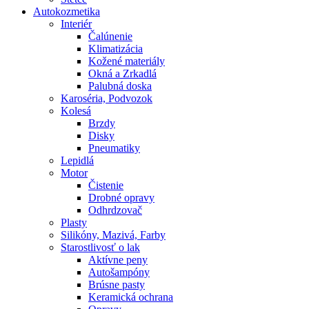
Autokozmetika
Interiér
Čalúnenie
Klimatizácia
Kožené materiály
Okná a Zrkadlá
Palubná doska
Karoséria, Podvozok
Kolesá
Brzdy
Disky
Pneumatiky
Lepidlá
Motor
Čistenie
Drobné opravy
Odhrdzovač
Plasty
Silikóny, Mazivá, Farby
Starostlivosť o lak
Aktívne peny
Autošampóny
Brúsne pasty
Keramická ochrana