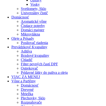
Opravy
Vosky
Svetlomety, Sklo
Univerzálny čistič
Domácnosť
Aromatické vône
Čistiace potreby
Domáci majster
Mikrovlákna
Oleje a Prísady
Posilovač riadenia
Prevádzkové Kvapaliny
Aditíva
Brzdové kvapaliny
Chladič
Filter pevných častí DPF
Ostrekovač
Prídavné látky do paliva a oleja
VIAC ZA MENEJ
Vône a Parfémy
Domácnosť
Drevené
Mriežka
Plechovky, Sklo
Rozprašovače