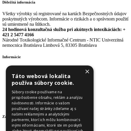
Dôležitá informácia
Všetky výrobky sú registrované na kartách Bezpečnostných údajov
poskytnutých výrobcom. Informácie o rizikách a o správnom použití
sú umiestnené na štítkoch.
24 hodinová konzultačná služba pri akútnych intoxikáciách: +
421 2 5477 4166
Národné Toxikologické Informačné Centrum - NTIC Univerzitná
nemocnica Bratislava Limbová 5, 83305 Bratislava
Informácie
Obchodné podmienky
×
Odstúpenie od zmluvy
Táto webová lokalita
Reklamačný poriadok
používa súbory cookie.
Doprava a platba
Ochrana osobných údajov
Súbory cookie používame na
Ochrana osobných údajov - newsletter
prispôsobenie obsahu, reklám a analýzu
Zásady používania cookies
návštevnosti. Informácie o vašom
O nás
používaní našej stránky zdieľame aj s
našimi reklamnými a analytickými
Zákaznícky servis
partnermi, ktorí ich môžu kombinovať s
inými informáciami, ktoré ste im poskytli
Kontaktujte nás
alebo ktoré zhromaždili pri používaní ich