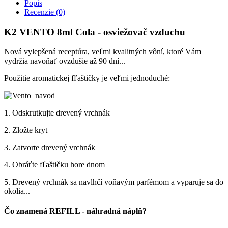
Popis
Recenzie (0)
K2 VENTO 8ml Cola - osviežovač vzduchu
Nová vylepšená receptúra, veľmi kvalitných vôní, ktoré Vám
vydržia navoňať ovzdušie až 90 dní...
Použitie aromatickej fľaštičky je veľmi jednoduché:
1. Odskrutkujte drevený vrchnák
2. Zložte kryt
3. Zatvorte drevený vrchnák
4. Obráťte fľaštičku hore dnom
5. Drevený vrchnák sa navlhčí voňavým parfémom a vyparuje sa do
okolia...
Čo znamená REFILL - náhradná náplň?