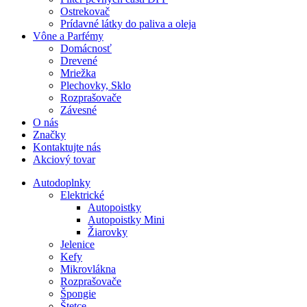
Ostrekovač
Prídavné látky do paliva a oleja
Vône a Parfémy
Domácnosť
Drevené
Mriežka
Plechovky, Sklo
Rozprašovače
Závesné
O nás
Značky
Kontaktujte nás
Akciový tovar
Autodoplnky
Elektrické
Autopoistky
Autopoistky Mini
Žiarovky
Jelenice
Kefy
Mikrovlákna
Rozprašovače
Špongie
Štetce