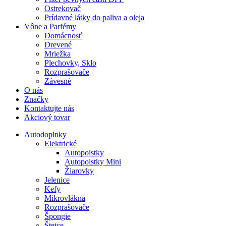
Ostrekovač
Prídavné látky do paliva a oleja
Vône a Parfémy
Domácnosť
Drevené
Mriežka
Plechovky, Sklo
Rozprašovače
Závesné
O nás
Značky
Kontaktujte nás
Akciový tovar
Autodoplnky
Elektrické
Autopoistky
Autopoistky Mini
Žiarovky
Jelenice
Kefy
Mikrovlákna
Rozprašovače
Špongie
Štetce