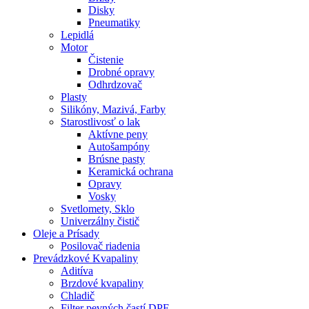
Disky
Pneumatiky
Lepidlá
Motor
Čistenie
Drobné opravy
Odhrdzovač
Plasty
Silikóny, Mazivá, Farby
Starostlivosť o lak
Aktívne peny
Autošampóny
Brúsne pasty
Keramická ochrana
Opravy
Vosky
Svetlomety, Sklo
Univerzálny čistič
Oleje a Prísady
Posilovač riadenia
Prevádzkové Kvapaliny
Aditíva
Brzdové kvapaliny
Chladič
Filter pevných častí DPF