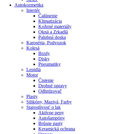
Autokozmetika
Interiér
Čalúnenie
Klimatizácia
Kožené materiály
Okná a Zrkadlá
Palubná doska
Karoséria, Podvozok
Kolesá
Brzdy
Disky
Pneumatiky
Lepidlá
Motor
Čistenie
Drobné opravy
Odhrdzovač
Plasty
Silikóny, Mazivá, Farby
Starostlivosť o lak
Aktívne peny
Autošampóny
Brúsne pasty
Keramická ochrana