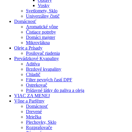
Opravy
Vosky
Svetlomety, Sklo
Univerzálny čistič
Domácnosť
Aromatické vône
Čistiace potreby
Domáci majster
Mikrovlákna
Oleje a Prísady
Posilovač riadenia
Prevádzkové Kvapaliny
Aditíva
Brzdové kvapaliny
Chladič
Filter pevných častí DPF
Ostrekovač
Prídavné látky do paliva a oleja
VIAC ZA MENEJ
Vône a Parfémy
Domácnosť
Drevené
Mriežka
Plechovky, Sklo
Rozprašovače