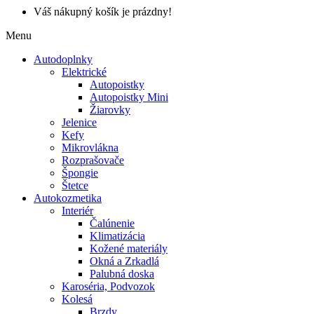
Váš nákupný košík je prázdny!
Menu
Autodoplnky
Elektrické
Autopoistky
Autopoistky Mini
Žiarovky
Jelenice
Kefy
Mikrovlákna
Rozprašovače
Špongie
Štetce
Autokozmetika
Interiér
Čalúnenie
Klimatizácia
Kožené materiály
Okná a Zrkadlá
Palubná doska
Karoséria, Podvozok
Kolesá
Brzdy