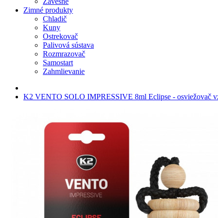
Závesné
Zimné produkty
Chladič
Kuny
Ostrekovač
Palivová sústava
Rozmrazovač
Samostart
Zahmlievanie
K2 VENTO SOLO IMPRESSIVE 8ml Eclipse - osviežovač v