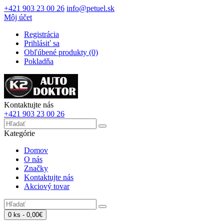
+421 903 23 00 26
info@petuel.sk
Môj účet
Registrácia
Prihlásiť sa
Obľúbené produkty (0)
Pokladňa
Kontaktujte nás
+421 903 23 00 26
Kategórie
Domov
O nás
Značky
Kontaktujte nás
Akciový tovar
0 ks - 0,00€