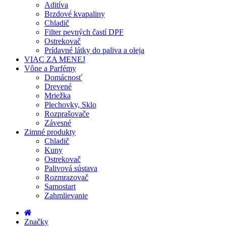
Aditíva
Brzdové kvapaliny
Chladič
Filter pevných častí DPF
Ostrekovač
Prídavné látky do paliva a oleja
VIAC ZA MENEJ
Vône a Parfémy
Domácnosť
Drevené
Mriežka
Plechovky, Sklo
Rozprašovače
Závesné
Zimné produkty
Chladič
Kuny
Ostrekovač
Palivová sústava
Rozmrazovač
Samostart
Zahmlievanie
Značky