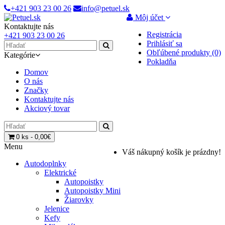
+421 903 23 00 26
info@petuel.sk
Môj účet
Kontaktujte nás
Registrácia
+421 903 23 00 26
Prihlásiť sa
Obľúbené produkty (0)
Kategórie
Pokladňa
Domov
O nás
Značky
Kontaktujte nás
Akciový tovar
0 ks - 0,00€
Menu
Váš nákupný košík je prázdny!
Autodoplnky
Elektrické
Autopoistky
Autopoistky Mini
Žiarovky
Jelenice
Kefy