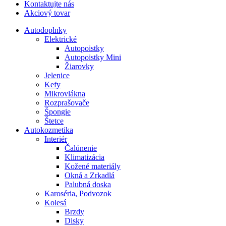
Kontaktujte nás
Akciový tovar
Autodoplnky
Elektrické
Autopoistky
Autopoistky Mini
Žiarovky
Jelenice
Kefy
Mikrovlákna
Rozprašovače
Špongie
Štetce
Autokozmetika
Interiér
Čalúnenie
Klimatizácia
Kožené materiály
Okná a Zrkadlá
Palubná doska
Karoséria, Podvozok
Kolesá
Brzdy
Disky