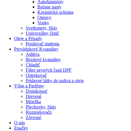
Autošampóny
Brúsne pasty
Keramická ochrana
Opravy
Vosky
Svetlomety, Sklo
Univerzálny čistič
Oleje a Prísady
Posilovač riadenia
Prevádzkové Kvapaliny
Aditíva
Brzdové kvapaliny
Chladič
Filter pevných častí DPF
Ostrekovač
Prídavné látky do paliva a oleja
Vône a Parfémy
Domácnosť
Drevené
Mriežka
Plechovky, Sklo
Rozprašovače
Závesné
O nás
Značky