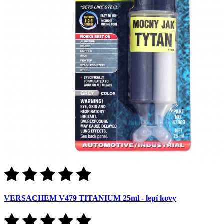
VERSACHEM V479 TITANIUM 25ml - lepí kovy