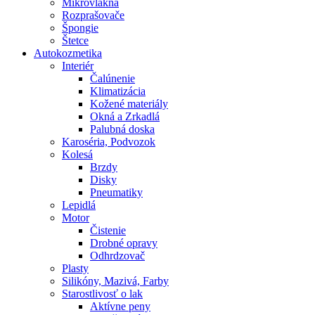
Mikrovlákna
Rozprašovače
Špongie
Štetce
Autokozmetika
Interiér
Čalúnenie
Klimatizácia
Kožené materiály
Okná a Zrkadlá
Palubná doska
Karoséria, Podvozok
Kolesá
Brzdy
Disky
Pneumatiky
Lepidlá
Motor
Čistenie
Drobné opravy
Odhrdzovač
Plasty
Silikóny, Mazivá, Farby
Starostlivosť o lak
Aktívne peny