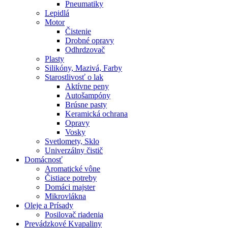
Pneumatiky
Lepidlá
Motor
Čistenie
Drobné opravy
Odhrdzovač
Plasty
Silikóny, Mazivá, Farby
Starostlivosť o lak
Aktívne peny
Autošampóny
Brúsne pasty
Keramická ochrana
Opravy
Vosky
Svetlomety, Sklo
Univerzálny čistič
Domácnosť
Aromatické vône
Čistiace potreby
Domáci majster
Mikrovlákna
Oleje a Prísady
Posilovač riadenia
Prevádzkové Kvapaliny