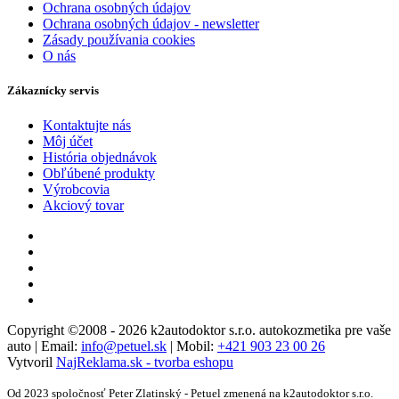
Ochrana osobných údajov
Ochrana osobných údajov - newsletter
Zásady používania cookies
O nás
Zákaznícky servis
Kontaktujte nás
Môj účet
História objednávok
Obľúbené produkty
Výrobcovia
Akciový tovar
Copyright ©2008 - 2026 k2autodoktor s.r.o. autokozmetika pre vaše
auto | Email:
info@petuel.sk
| Mobil:
+421 903 23 00 26
Vytvoril
NajReklama.sk - tvorba eshopu
Od 2023 spoločnosť Peter Zlatinský - Petuel zmenená na k2autodoktor s.r.o.