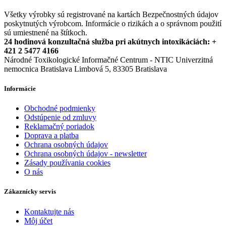
Všetky výrobky sú registrované na kartách Bezpečnostných údajov
poskytnutých výrobcom. Informácie o rizikách a o správnom použití
sú umiestnené na štítkoch.
24 hodinová konzultačná služba pri akútnych intoxikáciách: +
421 2 5477 4166
Národné Toxikologické Informačné Centrum - NTIC Univerzitná
nemocnica Bratislava Limbová 5, 83305 Bratislava
Informácie
Obchodné podmienky
Odstúpenie od zmluvy
Reklamačný poriadok
Doprava a platba
Ochrana osobných údajov
Ochrana osobných údajov - newsletter
Zásady používania cookies
O nás
Zákaznícky servis
Kontaktujte nás
Môj účet