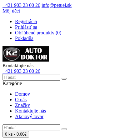
+421 903 23 00 26
info@petuel.sk
Môj účet
Registrácia
Prihlásiť sa
Obľúbené produkty (0)
Pokladňa
Kontaktujte nás
+421 903 23 00 26
Kategórie
Domov
O nás
Značky
Kontaktujte nás
Akciový tovar
0 ks - 0,00€