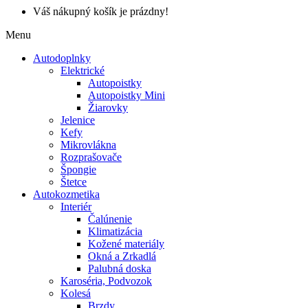
Váš nákupný košík je prázdny!
Menu
Autodoplnky
Elektrické
Autopoistky
Autopoistky Mini
Žiarovky
Jelenice
Kefy
Mikrovlákna
Rozprašovače
Špongie
Štetce
Autokozmetika
Interiér
Čalúnenie
Klimatizácia
Kožené materiály
Okná a Zrkadlá
Palubná doska
Karoséria, Podvozok
Kolesá
Brzdy