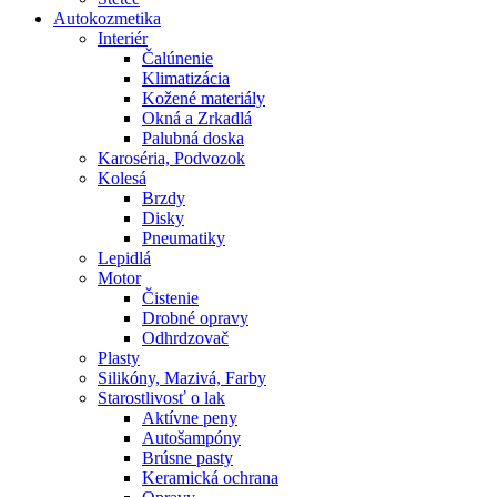
Autokozmetika
Interiér
Čalúnenie
Klimatizácia
Kožené materiály
Okná a Zrkadlá
Palubná doska
Karoséria, Podvozok
Kolesá
Brzdy
Disky
Pneumatiky
Lepidlá
Motor
Čistenie
Drobné opravy
Odhrdzovač
Plasty
Silikóny, Mazivá, Farby
Starostlivosť o lak
Aktívne peny
Autošampóny
Brúsne pasty
Keramická ochrana