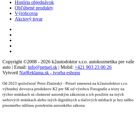
História objednávok
Obľúbené produkty
Výrobcovia
Akciový tovar
Copyright ©2008 - 2026 k2autodoktor s.r.o. autokozmetika pre vaše
auto | Email:
info@petuel.sk
| Mobil:
+421 903 23 00 26
Vytvoril
NajReklama.sk - tvorba eshopu
Od 2023 spoločnosť Peter Zlatinský - Petuel zmenená na k2autodoktor s.r.o.
výhradný dovozca produktov K2 pre SK od výrobcu Fotografie a texty na
týchto stránkach sú chránené autorským zákonom a ich použitie na iných
webových stránkach alebo iných digitálnych a tlačových médiach je bez nášho
písomného súhlasu porušením autorského zákona.