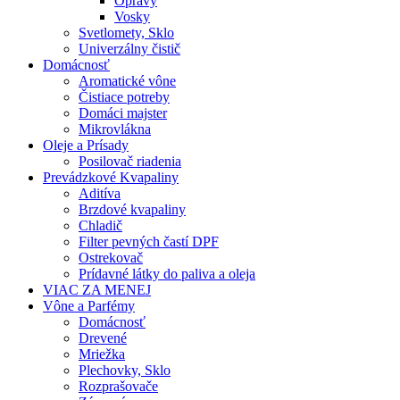
Opravy
Vosky
Svetlomety, Sklo
Univerzálny čistič
Domácnosť
Aromatické vône
Čistiace potreby
Domáci majster
Mikrovlákna
Oleje a Prísady
Posilovač riadenia
Prevádzkové Kvapaliny
Aditíva
Brzdové kvapaliny
Chladič
Filter pevných častí DPF
Ostrekovač
Prídavné látky do paliva a oleja
VIAC ZA MENEJ
Vône a Parfémy
Domácnosť
Drevené
Mriežka
Plechovky, Sklo
Rozprašovače