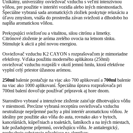
Unikátny, univerzálny osviežovač vzduchu s veľmi intenzívnou
vôňou, pre použitie v interiéri vozidla alebo iných miestnostiach.
Špeciálne vybraná sada aromatických zložiek poskytuje relaxáciu a
úľavu zmyslom, vnáša do prostredia závan sviežosti a dlhodobo ho
napĺňa aromatickou vôňou.
Prekypujúci sviežosťou a vitalitou, silou citrónu a limetky.
Citrónové zloženie je aróma zrelého ovocia na letnom slnku.
Stimuluje k akcii a plní novou energiou.
Osviežovač vzduchu K2 CAYON s rozprašovačom je mimoriadne
efektívny. Vďaka použitiu moderného aplikátora (250ml)
osviežovač vzduchu rozpráši v okolí jemnú hmlu, ktorá efektívne
vyplní celý priestor úžasnou arómou.
250ml
balenie postačuje na viac ako 700 aplikovaní a
700ml
balenie
na viac ako 1000 aplikovaní. Špeciálna úprava rozprašovača pri
700ml balení dovoľuje používať prípravok aj hore dnom.
Starostlivo vybrané a intenzívne zloženie zaisťuje dlhotrvajúcu vôňu
v miestnosti. Precízne vybraná receptúra ​​osviežovača vzduchu
neutralizuje nepríjemné pachy a plní interiér aromatickou vôňou. Je
ideálny pre použitie ako vôňa do auta, rovnako ako v bytoch,
kanceláriách, kúpeľniach a toaletách, šatníkoch a na iných miestach,
kde požadujeme príjemnú, osviežujúcu vôňu. Je antialergický,
neobsahuje substancie pôsobiace na alergikov.