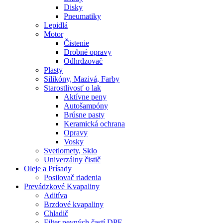
Disky
Pneumatiky
Lepidlá
Motor
Čistenie
Drobné opravy
Odhrdzovač
Plasty
Silikóny, Mazivá, Farby
Starostlivosť o lak
Aktívne peny
Autošampóny
Brúsne pasty
Keramická ochrana
Opravy
Vosky
Svetlomety, Sklo
Univerzálny čistič
Oleje a Prísady
Posilovač riadenia
Prevádzkové Kvapaliny
Aditíva
Brzdové kvapaliny
Chladič
Filter pevných častí DPF