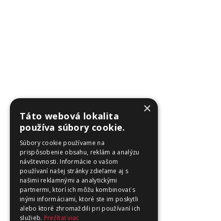
×
Táto webová lokalita
používa súbory cookie.
Súbory cookie používame na
prispôsobenie obsahu, reklám a analýzu
návštevnosti. Informácie o vašom
používaní našej stránky zdieľame aj s
našimi reklamnými a analytickými
partnermi, ktorí ich môžu kombinovať s
inými informáciami, ktoré ste im poskytli
alebo ktoré zhromaždili pri používaní ich
služieb.
Prečítať viac