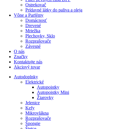
Ostrekovač
Prídavné látky do paliva a oleja
Vône a Parfémy
Domácnosť
Drevené
Mriežka
Plechovky, Sklo
Rozprašovače
Závesné
O nás
Značky
Kontaktujte nás
Akciový tovar
Autodoplnky
Elektrické
Autopoistky
Autopoistky Mini
Žiarovky
Jelenice
Kefy
Mikrovlákna
Rozprašovače
Špongie
Štetce