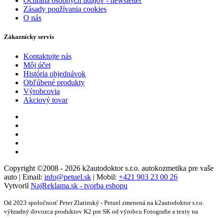
Ochrana osobných údajov - newsletter
Zásady používania cookies
O nás
Zákaznícky servis
Kontaktujte nás
Môj účet
História objednávok
Obľúbené produkty
Výrobcovia
Akciový tovar
Copyright ©2008 - 2026 k2autodoktor s.r.o. autokozmetika pre vaše
auto | Email:
info@petuel.sk
| Mobil:
+421 903 23 00 26
Vytvoril
NajReklama.sk - tvorba eshopu
Od 2023 spoločnosť Peter Zlatinský - Petuel zmenená na k2autodoktor s.r.o.
výhradný dovozca produktov K2 pre SK od výrobcu Fotografie a texty na