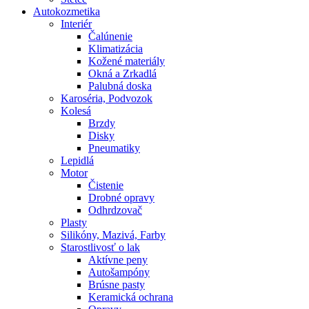
Autokozmetika
Interiér
Čalúnenie
Klimatizácia
Kožené materiály
Okná a Zrkadlá
Palubná doska
Karoséria, Podvozok
Kolesá
Brzdy
Disky
Pneumatiky
Lepidlá
Motor
Čistenie
Drobné opravy
Odhrdzovač
Plasty
Silikóny, Mazivá, Farby
Starostlivosť o lak
Aktívne peny
Autošampóny
Brúsne pasty
Keramická ochrana