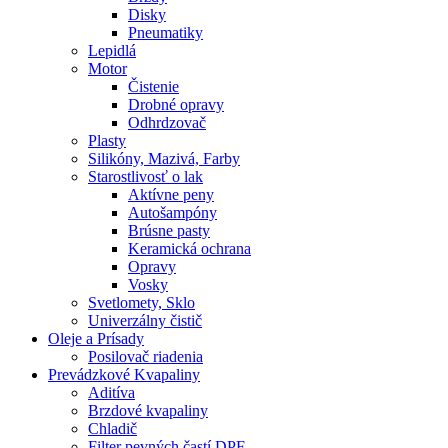
Disky
Pneumatiky
Lepidlá
Motor
Čistenie
Drobné opravy
Odhrdzovač
Plasty
Silikóny, Mazivá, Farby
Starostlivosť o lak
Aktívne peny
Autošampóny
Brúsne pasty
Keramická ochrana
Opravy
Vosky
Svetlomety, Sklo
Univerzálny čistič
Oleje a Prísady
Posilovač riadenia
Prevádzkové Kvapaliny
Aditíva
Brzdové kvapaliny
Chladič
Filter pevných častí DPF