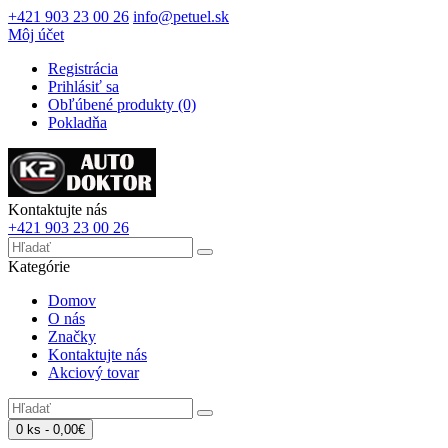
+421 903 23 00 26
info@petuel.sk
Môj účet
Registrácia
Prihlásiť sa
Obľúbené produkty (0)
Pokladňa
Kontaktujte nás
+421 903 23 00 26
Kategórie
Domov
O nás
Značky
Kontaktujte nás
Akciový tovar
0 ks - 0,00€