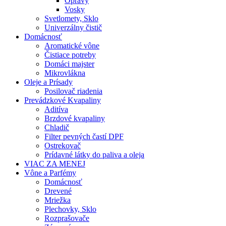
Opravy
Vosky
Svetlomety, Sklo
Univerzálny čistič
Domácnosť
Aromatické vône
Čistiace potreby
Domáci majster
Mikrovlákna
Oleje a Prísady
Posilovač riadenia
Prevádzkové Kvapaliny
Aditíva
Brzdové kvapaliny
Chladič
Filter pevných častí DPF
Ostrekovač
Prídavné látky do paliva a oleja
VIAC ZA MENEJ
Vône a Parfémy
Domácnosť
Drevené
Mriežka
Plechovky, Sklo
Rozprašovače