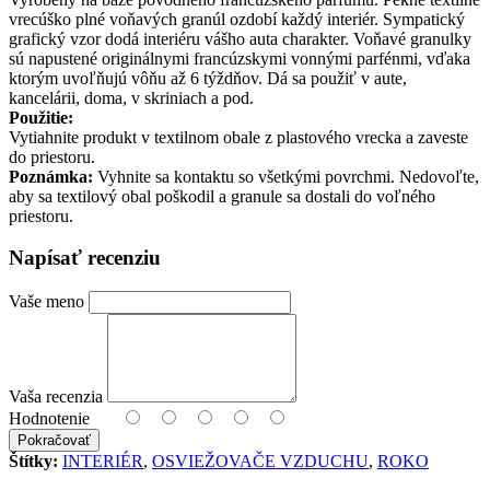
vrecúško plné voňavých granúl ozdobí každý interiér. Sympatický
grafický vzor dodá interiéru vášho auta charakter. Voňavé granulky
sú napustené originálnymi francúzskymi vonnými parfénmi, vďaka
ktorým uvoľňujú vôňu až 6 týždňov. Dá sa použiť v aute,
kancelárii, doma, v skriniach a pod.
Použitie:
Vytiahnite produkt v textilnom obale z plastového vrecka a zaveste
do priestoru.
Poznámka:
Vyhnite sa kontaktu so všetkými povrchmi. Nedovoľte,
aby sa textilový obal poškodil a granule sa dostali do voľného
priestoru.
Napísať recenziu
Vaše meno
Vaša recenzia
Hodnotenie
Pokračovať
Štítky:
INTERIÉR
,
OSVIEŽOVAČE VZDUCHU
,
ROKO