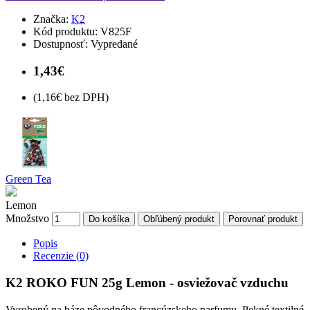
Značka:
K2
Kód produktu:
V825F
Dostupnosť:
Vypredané
1,43€
(1,16€ bez DPH)
Green Tea
Lemon
Množstvo
Do košíka
Obľúbený produkt
Porovnať produkt
Popis
Recenzie (0)
K2 ROKO FUN 25g Lemon - osviežovač vzduchu
Vyrobený na báze pôvodného francúzskeho parfumu. Pekné textilné