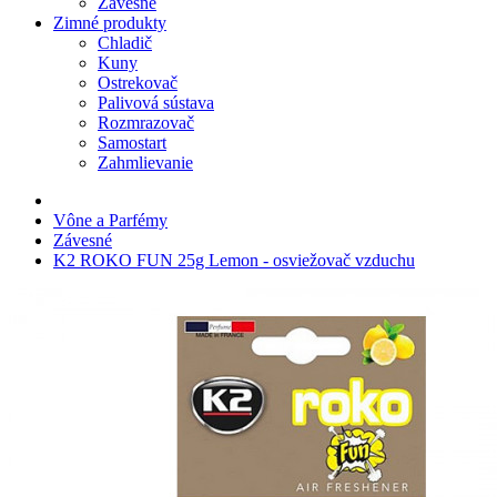
Závesné
Zimné produkty
Chladič
Kuny
Ostrekovač
Palivová sústava
Rozmrazovač
Samostart
Zahmlievanie
Vône a Parfémy
Závesné
K2 ROKO FUN 25g Lemon - osviežovač vzduchu