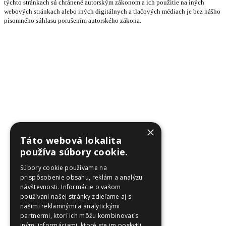
týchto stránkach sú chránené autorským zákonom a ich použitie na iných
webových stránkach alebo iných digitálnych a tlačových médiach je bez nášho
písomného súhlasu porušením autorského zákona.
×
Táto webová lokalita
používa súbory cookie.
Súbory cookie používame na
prispôsobenie obsahu, reklám a analýzu
návštevnosti. Informácie o vašom
používaní našej stránky zdieľame aj s
našimi reklamnými a analytickými
partnermi, ktorí ich môžu kombinovať s
inými informáciami, ktoré ste im poskytli