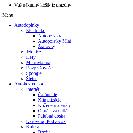
Váš nákupný košík je prázdny!
Menu
Autodoplnky
Elektrické
Autopoistky
Autopoistky Mini
Žiarovky
Jelenice
Kefy
Mikrovlákna
Rozprašovače
Špongie
Štetce
Autokozmetika
Interiér
Čalúnenie
Klimatizácia
Kožené materiály
Okná a Zrkadlá
Palubná doska
Karoséria, Podvozok
Kolesá
Brzdy