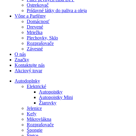
Ostrekovač
Prídavné látky do paliva a oleja
Vône a Parfémy
Domácnosť
Drevené
Mriežka
Plechovky, Sklo
Rozprašovače
Závesné
O nás
Značky
Kontaktujte nás
Akciový tovar
Autodoplnky
Elektrické
Autopoistky
Autopoistky Mini
Žiarovky
Jelenice
Kefy
Mikrovlákna
Rozprašovače
Špongie
Štetce